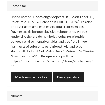
Detalles
Cómo citar
del
Osorio Bornot, Y., Sotolongo Sospedra, R., Geada López, G.,
artículo
Pérez Trejo, H. M., & García de la Cruz , A. (2026). Relación
entre variables ambientales y la flora arbórea en dos
fragmentos de bosque pluvisilva submontano, Parque
Nacional Alejandro de Humboldt, Cuba: Relationship
between environmental variables and tree flora in two
fragments of submontane rainforest, Alejandro de
Humboldt National Park, Cuba.
Revista Cubana De Ciencias
Forestales
,
14
, e994. Recuperado a partir de
https://cfores.upr.edu.cu/index.php/cfores/article/view/9
94
Más formatos de cita
Descargar cita
Número