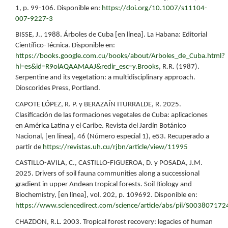
1, p. 99-106. Disponible en:
https://doi.org/10.1007/s11104-
007-9227-3
BISSE, J., 1988. Árboles de Cuba [en línea]. La Habana: Editorial
Científico-Técnica. Disponible en:
https://books.google.com.cu/books/about/Arboles_de_Cuba.html?
hl=es&id=R9olAQAAMAAJ&redir_esc=y.Brooks
, R.R. (1987).
Serpentine and its vegetation: a multidisciplinary approach.
Dioscorides Press, Portland.
CAPOTE LÓPEZ, R. P. y BERAZAÍN ITURRALDE, R. 2025.
Clasificación de las formaciones vegetales de Cuba: aplicaciones
en América Latina y el Caribe. Revista del Jardín Botánico
Nacional, [en línea], 46 (Número especial 1), e53. Recuperado a
partir de
https://revistas.uh.cu/rjbn/article/view/11995
CASTILLO-AVILA, C., CASTILLO-FIGUEROA, D. y POSADA, J.M.
2025. Drivers of soil fauna communities along a successional
gradient in upper Andean tropical forests. Soil Biology and
Biochemistry, [en línea], vol. 202, p. 109692. Disponible en:
https://www.sciencedirect.com/science/article/abs/pii/S00380717
CHAZDON, R.L. 2003. Tropical forest recovery: legacies of human