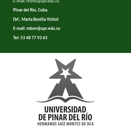
E-mail:
cfores@upr.edu.cu
Pinar del Río, Cuba.
DrC. Marta Bonilla Vichot
E-mail:
mbon@upr.edu.cu
Tel: 53 48 77 93 63