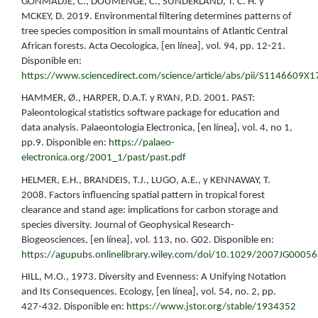
GONMADJE, C., DOUMENGE, C., SUNDERLAND, T. C. H. y
MCKEY, D. 2019. Environmental filtering determines patterns of
tree species composition in small mountains of Atlantic Central
African forests. Acta Oecologica, [en línea], vol. 94, pp. 12-21.
Disponible en:
https://www.sciencedirect.com/science/article/abs/pii/S1146609X
HAMMER, Ø., HARPER, D.A.T. y RYAN, P.D. 2001. PAST:
Paleontological statistics software package for education and
data analysis. Palaeontologia Electronica, [en línea], vol. 4, no 1,
pp.9. Disponible en:
https://palaeo-
electronica.org/2001_1/past/past.pdf
HELMER, E.H., BRANDEIS, T.J., LUGO, A.E., y KENNAWAY, T.
2008. Factors influencing spatial pattern in tropical forest
clearance and stand age: implications for carbon storage and
species diversity. Journal of Geophysical Research-
Biogeosciences, [en línea], vol. 113, no. G02. Disponible en:
https://agupubs.onlinelibrary.wiley.com/doi/10.1029/2007JG0005
HILL, M.O., 1973. Diversity and Evenness: A Unifying Notation
and Its Consequences. Ecology, [en línea], vol. 54, no. 2, pp.
427-432. Disponible en:
https://www.jstor.org/stable/1934352