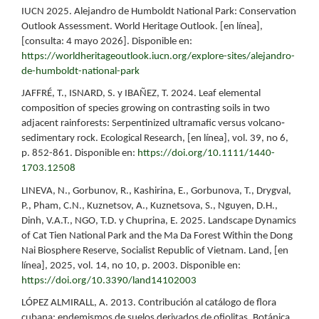
IUCN 2025. Alejandro de Humboldt National Park: Conservation
Outlook Assessment. World Heritage Outlook. [en línea],
[consulta: 4 mayo 2026]. Disponible en:
https://worldheritageoutlook.iucn.org/explore-sites/alejandro-
de-humboldt-national-park
JAFFRÉ, T., ISNARD, S. y IBAÑEZ, T. 2024. Leaf elemental
composition of species growing on contrasting soils in two
adjacent rainforests: Serpentinized ultramafic versus volcano‐
sedimentary rock. Ecological Research, [en línea], vol. 39, no 6,
p. 852-861. Disponible en:
https://doi.org/10.1111/1440-
1703.12508
LINEVA, N., Gorbunov, R., Kashirina, E., Gorbunova, T., Drygval,
P., Pham, C.N., Kuznetsov, A., Kuznetsova, S., Nguyen, D.H.,
Dinh, V.A.T., NGO, T.D. y Chuprina, E. 2025. Landscape Dynamics
of Cat Tien National Park and the Ma Da Forest Within the Dong
Nai Biosphere Reserve, Socialist Republic of Vietnam. Land, [en
línea], 2025, vol. 14, no 10, p. 2003. Disponible en:
https://doi.org/10.3390/land14102003
LÓPEZ ALMIRALL, A. 2013. Contribución al catálogo de flora
cubana: endemismos de suelos derivados de ofiolitas. Botánica