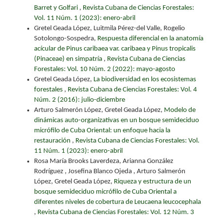
Barret y Golfari
,
Revista Cubana de Ciencias Forestales:
Vol. 11 Núm. 1 (2023): enero-abril
Gretel Geada López, Luitmila Pérez-del Valle, Rogelio
Sotolongo-Sospedra,
Respuesta diferencial en la anatomía
acícular de Pinus caribaea var. caribaea y Pinus tropicalis
(Pinaceae) en simpatría
,
Revista Cubana de Ciencias
Forestales: Vol. 10 Núm. 2 (2022): mayo-agosto
Gretel Geada López,
La biodiversidad en los ecosistemas
forestales
,
Revista Cubana de Ciencias Forestales: Vol. 4
Núm. 2 (2016): julio-diciembre
Arturo Salmerón López, Gretel Geada López,
Modelo de
dinámicas auto-organizativas en un bosque semideciduo
micrófilo de Cuba Oriental: un enfoque hacia la
restauración
,
Revista Cubana de Ciencias Forestales: Vol.
11 Núm. 1 (2023): enero-abril
Rosa María Brooks Laverdeza, Arianna González
Rodríguez , Josefina Blanco Ojeda , Arturo Salmerón
López, Gretel Geada López,
Riqueza y estructura de un
bosque semideciduo micrófilo de Cuba Oriental a
diferentes niveles de cobertura de Leucaena leucocephala
,
Revista Cubana de Ciencias Forestales: Vol. 12 Núm. 3