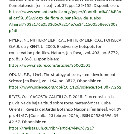
Complutensis, [en línea], vol. 37, pp. 135-152. Disponible en:
https://www.semanticscholar.org/paper/Contribuci%C3%B3n-
al-cat%C3%A1logo-de-flora-cubana%3A-de-suelos-
Almirall/903a176a0533d5c9a214e7ce34c1503558eec330?
p2df
MYERS, N., MITTERMEIER, R.A., MITTERMEIER, C.G., FONSECA,
G.A.B. da y KENT, J., 2000. Biodiversity hotspots for
conservation priorities. Nature, [en línea], vol. 403, no. 6772,
pp. 853-858. Disponible en:
https://www.nature.com/articles/35002501
ODUM, E.P., 1969. The strategy of ecosystem development.
Science [en línea], vol. 164, no. 3877, Disponible en:
https://www.science.org/doi/10.1126/science.164.3877.262
.
REYES, O.J. Y ACOSTA-CANTILLO, F. 2018. Fitocenosis en la
pluvisilva de baja altitud sobre rocas metamórficas, Cuba
Oriental. Revista del Jardín Botánico Nacional [en línea], vol. 39,
pp. 49-57. [Consulta: 23 febrero 2026]. ISSN 0253-5696, 39,
49-57. Disponible en:
https://revistas.uh.cu/rjbn/article/view/6721?