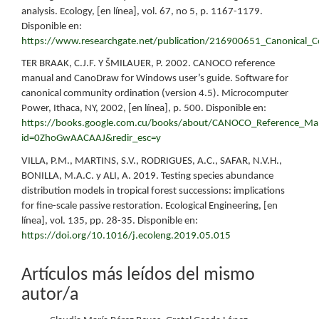
analysis. Ecology, [en línea], vol. 67, no 5, p. 1167-1179.
Disponible en:
https://www.researchgate.net/publication/216900651_Canonical_Co
TER BRAAK, C.J.F. Y ŠMILAUER, P. 2002. CANOCO reference
manual and CanoDraw for Windows user’s guide. Software for
canonical community ordination (version 4.5). Microcomputer
Power, Ithaca, NY, 2002, [en línea], p. 500. Disponible en:
https://books.google.com.cu/books/about/CANOCO_Reference_Ma
id=0ZhoGwAACAAJ&redir_esc=y
VILLA, P.M., MARTINS, S.V., RODRIGUES, A.C., SAFAR, N.V.H.,
BONILLA, M.A.C. y ALI, A. 2019. Testing species abundance
distribution models in tropical forest successions: implications
for fine-scale passive restoration. Ecological Engineering, [en
línea], vol. 135, pp. 28-35. Disponible en:
https://doi.org/10.1016/j.ecoleng.2019.05.015
Artículos más leídos del mismo
autor/a