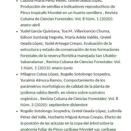
Claudia María Pérez Reyes, Gretel Geada López,
Producción de semillas e indicadores reproductivos de
Pinus tropicalis Morelet en un huerto semillero
,
Revista
Cubana de Ciencias Forestales: Vol. 8 Núm. 1 (2020):
enero-abril
Yudel García-Quintana, Toa M. Villavicencio Chuma,
Edison Suntasig Negrete, María Adela Valdés, Gretel
Geada López, Yasiel Arteaga Crespo,
Evaluación de la
estructura y estado de conservación de tres formaciones
forestales de la reserva florística manejada San Ubaldo-
Sabanalamar
,
Revista Cubana de Ciencias Forestales: Vol.
1 Núm. 1 (2013): enero-junio
Milagros Cobas López, Rogelio Sotolongo Sospedra,
Yuraimis Almora Ramos,
Comportamiento de los
parámetros morfológicos de calidad de la planta de
Lysiloma sabicu Benth. en vivero sobre sustratos
orgánicos
,
Revista Cubana de Ciencias Forestales: Vol. 8
Núm. 3 (2020): septiembre-diciembre
Rogelio Sotolongo Sospedra, Gretel Geada-López, Luitmila
Pérez-del Valle, Norberto Miguel Armas Crespo,
Efecto de
la posición de las acículas en la copa del árbol sobre la
anatomía foliar de Pinus caribaea Morelet var. caribaea