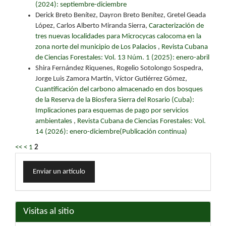
(2024): septiembre-diciembre
Derick Breto Benítez, Dayron Breto Benítez, Gretel Geada
López, Carlos Alberto Miranda Sierra,
Caracterización de
tres nuevas localidades para Microcycas calocoma en la
zona norte del municipio de Los Palacios
,
Revista Cubana
de Ciencias Forestales: Vol. 13 Núm. 1 (2025): enero-abril
Shira Fernández Riquenes, Rogelio Sotolongo Sospedra,
Jorge Luis Zamora Martín, Víctor Gutiérrez Gómez,
Cuantificación del carbono almacenado en dos bosques
de la Reserva de la Biosfera Sierra del Rosario (Cuba):
Implicaciones para esquemas de pago por servicios
ambientales
,
Revista Cubana de Ciencias Forestales: Vol.
14 (2026): enero-diciembre(Publicación continua)
<<
<
1
2
Enviar
Enviar un artículo
un
artículo
Visitas al sitio