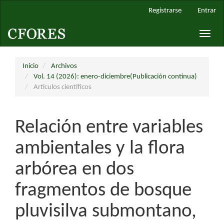
Navegación
Registrarse
Entrar
principal
Contenido
Toggle
principal
naviga
Barra
lateral
Inicio
Archivos
Vol. 14 (2026): enero-diciembre(Publicación continua)
Artículos científicos
Relación entre variables
ambientales y la flora
arbórea en dos
fragmentos de bosque
pluvisilva submontano,