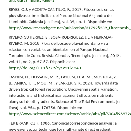
articlesBySimilarityPage=1
REYES, O.J. y ACOSTA-CANTILLO, F., 2017. Fitocenosis en las
pluvisilvas sobre ofiolitas del Parque Nacional Alejandro de
Humboldt. Caldasia [en línea], vol. 39, no. 1, Disponible en:
https://www.researchgate.net/publication/317998239_Fitocenosis_
RIVERO-GUTIERREZ, E., SOSA-RODRIGUEZ, J.L. y HERRADA-
RIVERO, M. 2018. Flora del bosque pluvial montano y su
relación con variables ambientales, en el Parque Nacional
Turquino de Cuba. Revista Ciencia y Tecnología, [en línea], 2018,
vol. 11, no 2, p. 57-67. Disponible en:
https://doi.org/10.18779/cyt.v11i2.240
TASNIM, N., HOSSAIN, M. R., FAYEEM, H. A. M., MOSTOFA, Z.
B., ANIKA, T. T., MOU, M., Y SARKER, S. K. 2024. Towards data-
driven tropical forest restoration: Uncovering spatial variation,
interactions and historical management effects on nutrients
along soil depth gradients. Science of The Total Environment, [en
línea], vol. 954, p. 176756. Disponible en:
https://www.sciencedirect.com/science/article/abs/pii/S00489697
TER BRAAK, C.J.F. 1986. Canonical correspondence analysis: a
new eigenvector technique for multivariate direct gradient