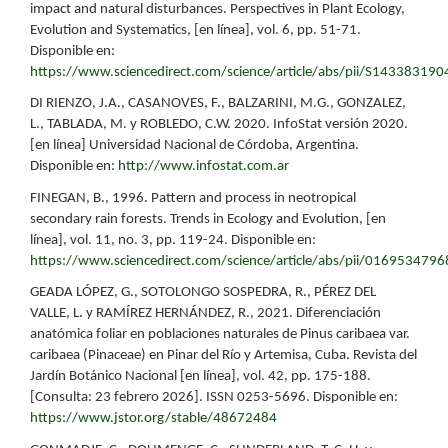
impact and natural disturbances. Perspectives in Plant Ecology,
Evolution and Systematics, [en línea], vol. 6, pp. 51-71.
Disponible en:
https://www.sciencedirect.com/science/article/abs/pii/S14338319
DI RIENZO, J.A., CASANOVES, F., BALZARINI, M.G., GONZALEZ,
L., TABLADA, M. y ROBLEDO, C.W. 2020. InfoStat versión 2020.
[en línea] Universidad Nacional de Córdoba, Argentina.
Disponible en:
http://www.infostat.com.ar
FINEGAN, B., 1996. Pattern and process in neotropical
secondary rain forests. Trends in Ecology and Evolution, [en
línea], vol. 11, no. 3, pp. 119-24. Disponible en:
https://www.sciencedirect.com/science/article/abs/pii/016953479
GEADA LÓPEZ, G., SOTOLONGO SOSPEDRA, R., PÉREZ DEL
VALLE, L. y RAMÍREZ HERNÁNDEZ, R., 2021. Diferenciación
anatómica foliar en poblaciones naturales de Pinus caribaea var.
caribaea (Pinaceae) en Pinar del Río y Artemisa, Cuba. Revista del
Jardín Botánico Nacional [en línea], vol. 42, pp. 175-188.
[Consulta: 23 febrero 2026]. ISSN 0253-5696. Disponible en:
https://www.jstor.org/stable/48672484