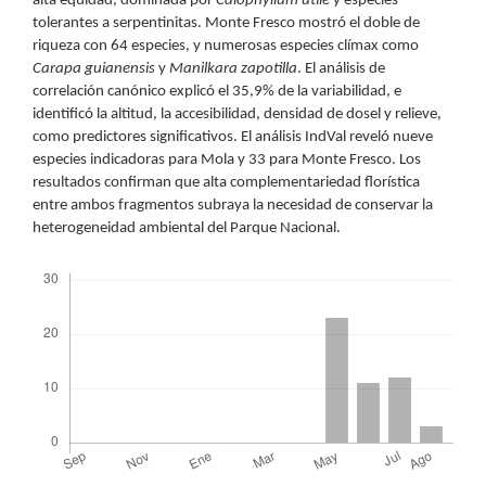
alta equidad, dominada por
Calophyllum utile
y especies
tolerantes a serpentinitas. Monte Fresco mostró el doble de
riqueza con 64 especies, y numerosas especies clímax como
Carapa guianensis
y
Manilkara zapotilla
. El análisis de
correlación canónico explicó el 35,9% de la variabilidad, e
identificó la altitud, la accesibilidad, densidad de dosel y relieve,
como predictores significativos. El análisis IndVal reveló nueve
especies indicadoras para Mola y 33 para Monte Fresco. Los
resultados confirman que alta complementariedad florística
entre ambos fragmentos subraya la necesidad de conservar la
heterogeneidad ambiental del Parque Nacional.
Descargas