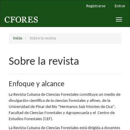
Navegación
Registrarse
Entrar
principal
Contenido
Toggle
principal
naviga
Barra
lateral
Inicio
Sobre la revista
Sobre la revista
Enfoque y alcance
La Revista Cubana de Ciencias Forestales constituye un medio de
divulgación científica de la ciencias forestales y afines, de la
Universidad de Pinar del Río "Hermanos Saíz Montes de Oca",
Facultad de Ciencias Forestales y Agropecuaria y el Centro de
Estudios Forestales (CEF).
La Revista Cubana de Ciencias Forestales está dirigida a docentes