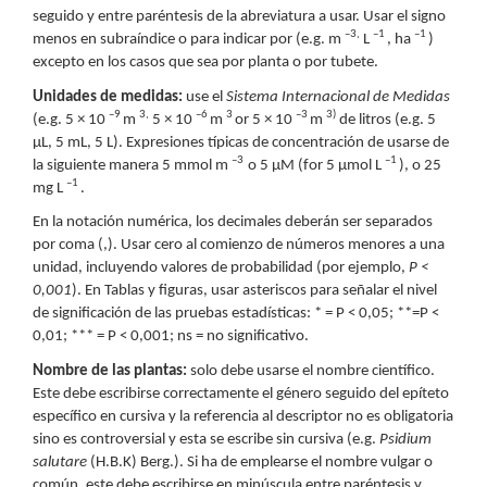
seguido y entre paréntesis de la abreviatura a usar. Usar el signo
–3,
–1
–1
menos en subraíndice o para indicar por (e.g. m
L
, ha
)
excepto en los casos que sea por planta o por tubete.
Unidades de medidas:
use el
Sistema Internacional de Medidas
–9
3,
–6
3
–3
3)
(e.g. 5 × 10
m
5 × 10
m
or 5 × 10
m
de litros (e.g. 5
μL, 5 mL, 5 L). Expresiones típicas de concentración de usarse de
–3
–1
la siguiente manera 5 mmol m
o 5 μM (for 5 μmol L
), o 25
–1
mg L
.
En la notación numérica, los decimales deberán ser separados
por coma (,). Usar cero al comienzo de números menores a una
unidad, incluyendo valores de probabilidad (por ejemplo,
P <
0,001
). En Tablas y figuras, usar asteriscos para señalar el nivel
de significación de las pruebas estadísticas: * = P < 0,05; **=P <
0,01; *** = P < 0,001; ns = no significativo.
Nombre de las plantas:
solo debe usarse el nombre científico.
Este debe escribirse correctamente el género seguido del epíteto
específico en cursiva y la referencia al descriptor no es obligatoria
sino es controversial y esta se escribe sin cursiva (e.g.
Psidium
salutare
(H.B.K) Berg.). Si ha de emplearse el nombre vulgar o
común, este debe escribirse en minúscula entre paréntesis y