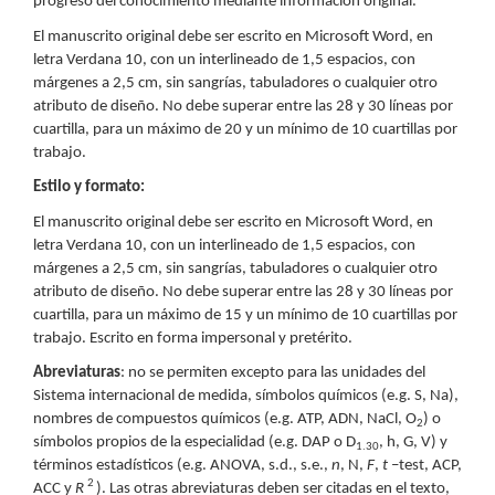
progreso del conocimiento mediante información original.
El manuscrito original debe ser escrito en Microsoft Word, en
letra Verdana 10, con un interlineado de 1,5 espacios, con
márgenes a 2,5 cm, sin sangrías, tabuladores o cualquier otro
atributo de diseño. No debe superar entre las 28 y 30 líneas por
cuartilla, para un máximo de 20 y un mínimo de 10 cuartillas por
trabajo.
Estilo y formato:
El manuscrito original debe ser escrito en Microsoft Word, en
letra Verdana 10, con un interlineado de 1,5 espacios, con
márgenes a 2,5 cm, sin sangrías, tabuladores o cualquier otro
atributo de diseño. No debe superar entre las 28 y 30 líneas por
cuartilla, para un máximo de 15 y un mínimo de 10 cuartillas por
trabajo. Escrito en forma impersonal y pretérito.
Abreviaturas
: no se permiten excepto para las unidades del
Sistema internacional de medida, símbolos químicos (e.g. S, Na),
nombres de compuestos químicos (e.g. ATP, ADN, NaCl, O
) o
2
símbolos propios de la especialidad (e.g. DAP o D
, h, G, V) y
1.30
términos estadísticos (e.g. ANOVA, s.d., s.e.,
n
, N,
F
,
t
–test, ACP,
2
ACC y
R
). Las otras abreviaturas deben ser citadas en el texto,