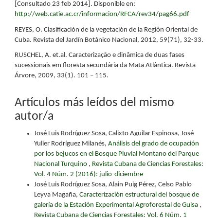
[Consultado 23 feb 2014]. Disponible en:
http://web.catie.ac.cr/informacion/RFCA/rev34/pag66.pdf
REYES, O. Clasificación de la vegetación de la Región Oriental de
Cuba. Revista del Jardín Botánico Nacional, 2012, 59(71), 32-33.
RUSCHEL, A. et.al. Caracterização e dinâmica de duas fases
sucessionais em floresta secundária da Mata Atlântica. Revista
Árvore, 2009, 33(1). 101 – 115.
Artículos más leídos del mismo
autor/a
José Luis Rodríguez Sosa, Calixto Aguilar Espinosa, José
Yulier Rodríguez Milanés,
Análisis del grado de ocupación
por los bejucos en el Bosque Pluvial Montano del Parque
Nacional Turquino
,
Revista Cubana de Ciencias Forestales:
Vol. 4 Núm. 2 (2016): julio-diciembre
José Luis Rodríguez Sosa, Alain Puig Pérez, Celso Pablo
Leyva Magaña,
Caracterización estructural del bosque de
galería de la Estación Experimental Agroforestal de Guisa
,
Revista Cubana de Ciencias Forestales: Vol. 6 Núm. 1