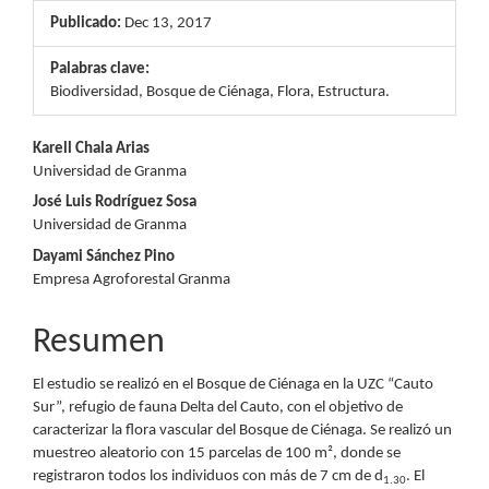
Publicado:
Dec 13, 2017
Palabras clave:
Biodiversidad, Bosque de Ciénaga, Flora, Estructura.
Contenido
Karell Chala Arias
Universidad de Granma
principal
José Luis Rodríguez Sosa
del
Universidad de Granma
Dayami Sánchez Pino
artículo
Empresa Agroforestal Granma
Resumen
El estudio se realizó en el Bosque de Ciénaga en la UZC “Cauto
Sur”, refugio de fauna Delta del Cauto, con el objetivo de
caracterizar la flora vascular del Bosque de Ciénaga. Se realizó un
muestreo aleatorio con 15 parcelas de 100 m², donde se
registraron todos los individuos con más de 7 cm de d
. El
1.30