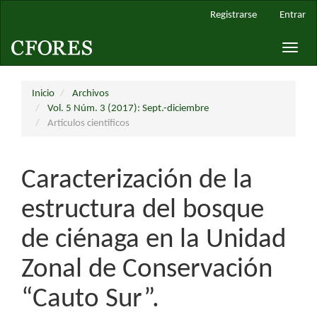
Navegación
Registrarse
Entrar
principal
Contenido
Toggle
principal
naviga
Barra
lateral
Inicio
Archivos
Vol. 5 Núm. 3 (2017): Sept.-diciembre
Artículos científicos
Caracterización de la
estructura del bosque
de ciénaga en la Unidad
Zonal de Conservación
“Cauto Sur”.