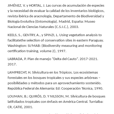
JIMÉNEZ, V. y HORTAL, J. Las curvas de acumulación de especies
y la necesidad de evaluar la calidad de los inventarios biológicos,
revista ibérica de aracnología, Departamento de Biodiversidad y
Biología Evolutiva (Entomología). Madrid, España: Museo
Nacional de Ciencias Naturales (C.S.I.C.), 2003.
KEELS, S., GENTRY, A., y SPINZI, L. Using vegetation analysis to
facilitatethe selection of conservation sites in eastern Paraguay.
Washington: SI/MAB: (Biodiversity measuring and monitoring
certification training, volume 2), 1997.
LABRADA, P. Plan de manejo “Delta del Cauto”. 2017-2021.
2017.
LAMPRECHT, H. Silvicultura en los Trópicos. Los ecosistemas
forestales en los bosques tropicales y sus especies arbóreas –
posibilidades y métodos para un aprovechamiento sostenido.
República Federal de Alemania: Ed: Cooperación Técnica, 1990.
LOUMAN, B.; QUIRÓS, D. Y NILSSON, M. Silvicultura de bosques
latifoliados tropicales con énfasis en América Central. Turrialba:
CR, CATIE, 2001.