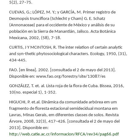
5(2), 27–75.
CUEVAS, G.; LÓPEZ, M. Y.; y GARCÍA, M. Primer registro de
Desmopsis trunciflora (Schlecht y Cham) G. E. Schatz
(Annonaceae) para el occidente de México y análisis de su
población en la Sierra de Manantlán, Jalisco. Acta Botánica
Mexicana, 2002, (58), 7-18.
CURTIS, J Y MCINTOSH, R. The inter relation of certain analytic
and syn-thetic phytosociological characters. Ecology, 1950, (31),
434-445.
FAO. [en línea]. 2002. [consultada el 2 de mayo del 2013].
Disponible en: www.fao.org/forestry/site/13087/es
GONZÁLEZ, T. et. al. Lista roja de la flora de Cuba. Bissea, 2016,
10(no. especial 1), 1-352.
HIGUCHI, P. et.al. Dinâmica da comunidade arbórea em um
fragmento de floresta estacional semidecidual montana em
Lavras, Minas Gerais, em diferentes classes de solos. Revista
Árvore, 2008, 32(3), 417–426. [consultada el 2 de mayo del
2013]. Disponible en:
http://web.catie.ac.cr/informacion/RFCA/rev34/pag66.pdf