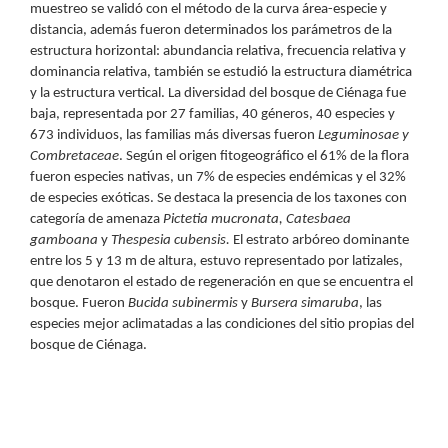
muestreo se validó con el método de la curva área-especie y
distancia, además fueron determinados los parámetros de la
estructura horizontal: abundancia relativa, frecuencia relativa y
dominancia relativa, también se estudió la estructura diamétrica
y la estructura vertical. La diversidad del bosque de Ciénaga fue
baja, representada por 27 familias, 40 géneros, 40 especies y
673 individuos, las familias más diversas fueron
Leguminosae y
Combretaceae
. Según el origen fitogeográfico el 61% de la flora
fueron especies nativas, un 7% de especies endémicas y el 32%
de especies exóticas. Se destaca la presencia de los taxones con
categoría de amenaza
Pictetia mucronata,
Catesbaea
gamboana
y
Thespesia cubensis.
El estrato arbóreo dominante
entre los 5 y 13 m de altura, estuvo representado por latizales,
que denotaron el estado de regeneración en que se encuentra el
bosque. Fueron
Bucida subinermis
y
Bursera simaruba
, las
especies mejor aclimatadas a las condiciones del sitio propias del
bosque de Ciénaga.
Descargas