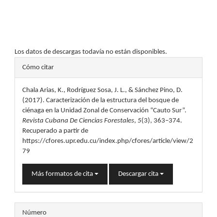
Los datos de descargas todavía no están disponibles.
Detalles
Cómo citar
del
Chala Arias, K., Rodríguez Sosa, J. L., & Sánchez Pino, D.
artículo
(2017). Caracterización de la estructura del bosque de
ciénaga en la Unidad Zonal de Conservación “Cauto Sur”.
Revista Cubana De Ciencias Forestales
,
5
(3), 363–374.
Recuperado a partir de
https://cfores.upr.edu.cu/index.php/cfores/article/view/2
79
Más formatos de cita
Descargar cita
Número