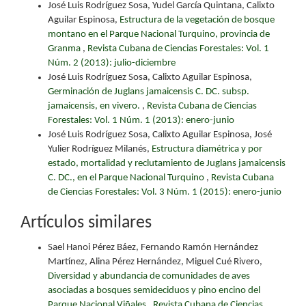
José Luis Rodríguez Sosa, Yudel García Quintana, Calixto
Aguilar Espinosa,
Estructura de la vegetación de bosque
montano en el Parque Nacional Turquino, provincia de
Granma
,
Revista Cubana de Ciencias Forestales: Vol. 1
Núm. 2 (2013): julio-diciembre
José Luis Rodríguez Sosa, Calixto Aguilar Espinosa,
Germinación de Juglans jamaicensis C. DC. subsp.
jamaicensis, en vivero.
,
Revista Cubana de Ciencias
Forestales: Vol. 1 Núm. 1 (2013): enero-junio
José Luis Rodríguez Sosa, Calixto Aguilar Espinosa, José
Yulier Rodríguez Milanés,
Estructura diamétrica y por
estado, mortalidad y reclutamiento de Juglans jamaicensis
C. DC., en el Parque Nacional Turquino
,
Revista Cubana
de Ciencias Forestales: Vol. 3 Núm. 1 (2015): enero-junio
Artículos similares
Sael Hanoi Pérez Báez, Fernando Ramón Hernández
Martínez, Alina Pérez Hernández, Miguel Cué Rivero,
Diversidad y abundancia de comunidades de aves
asociadas a bosques semideciduos y pino encino del
Parque Nacional Viñales
,
Revista Cubana de Ciencias