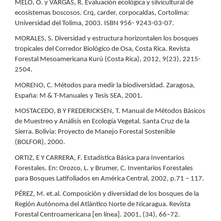
MELO, O. y VARGAS, R. Evaluación ecológica y silvicultural de
ecosistemas boscosos. Crq, carder, corpocaldas, Cortolima:
Universidad del Tolima, 2003. ISBN 956- 9243-03-07.
MORALES, S. Diversidad y estructura horizontalen los bosques
tropicales del Corredor Biológico de Osa, Costa Rica. Revista
Forestal Mesoamericana Kurú (Costa Rica), 2012, 9(23), 2215-
2504.
MORENO, C. Métodos para medir la biodiversidad. Zaragosa,
España: M & T-Manuales y Tesis SEA, 2001.
MOSTACEDO, B Y FREDERICKSEN, T. Manual de Métodos Básicos
de Muestreo y Análisis en Ecología Vegetal. Santa Cruz de la
Sierra. Bolivia: Proyecto de Manejo Forestal Sostenible
(BOLFOR), 2000.
ORTIZ, E Y CARRERA, F. Estadística Básica para Inventarios
Forestales. En: Orozco, L. y Brumer, C. Inventarios Forestales
para Bosques Latifoliados en América Central, 2002, p.71 – 117.
PÉREZ, M. et.al. Composición y diversidad de los bosques de la
Región Autónoma del Atlántico Norte de Nicaragua. Revista
Forestal Centroamericana [en línea]. 2001, (34), 66–72.