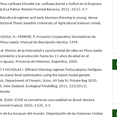
inus caribaea Morelet var. caribaea Barret y Golfari en la Empresa
gral La Palma. Revista Forestal Baracoa, 2012, 31(1), 3-7.
Silvicultural regimes and early biomass thinning in young, dense
Doctoral Thesis Swedish University of Agricultural Sciences Umeå,
ASSOLA, H.; FERRERE, P. Proyecto Cooperativo Simuladores de
 Pinus taeda. Manual de descripción técnica, 1999.
 al. Efectos de la intensidad y oportunidad de raleo en Pinus taeda
recimiento y la producción hasta los 11 años de edad en el
 Iguazú, Provincia de Misiones, Argentina, 2000.
 NICHOLAS I. Efficient thinning regimes forEucalyptus fastigata:
ve stand-level optimisation using the island model genetic
is, Department of Forests, Scion, 49 Sala St, Private Bag 3020,
, New Zealand. Ecological Modelling, 2011, 222(2011),
sevier.
. ELÍAS. El EIR se convierte en una realidad en Brasil. Revista
restal tropical, 2003, 11(4), 3-5.
ón de los bosques del mundo. Organización de las Naciones Unidas