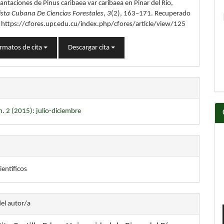
lantaciones de Pinus caribaea var caribaea en Pinar del Río,
ista Cubana De Ciencias Forestales
,
3
(2), 163–171. Recuperado
e https://cfores.upr.edu.cu/index.php/cfores/article/view/125
rmatos de cita
Descargar cita
. 2 (2015): julio-diciembre
ientíficos
del autor/a