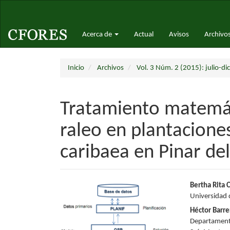
Navegación
principal
Contenido
Acerca de
Actual
Avisos
Archivo
principal
Barra
lateral
Inicio
Archivos
Vol. 3 Núm. 2 (2015): julio-di
Tratamiento matemáti
raleo en plantacione
caribaea en Pinar de
Barra
Conte
Bertha Rita 
Universidad 
lateral
princi
Héctor Barr
del
del
Departamento