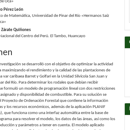
 de Oca»
lo
to Pérez León
 de Matemática, Universidad de Pinar del Río «Hermanos Saíz
Oca»
 Zárate Quiñones
Nacional del Centro del Perú. El Tambo, Huancayo
men
nvestigación se desarrolló con el objetivo de optimizar la actividad
ra maximizando el rendimiento y la calidad de las plantaciones de
a var caribaea Barret y Golfari en la Unidad Silvícola San Juan y
ar del Río. Para determinar los rodales que debían recibir
se formuló un modelo de programación lineal con dos restricciones
asignado y disponibilidad de combustible. Para su solución se
el Proyecto de Ordenación Forestal que contiene la información
eas y los recursos económicos, además de la aplicación PLANIF
ón), que funciona como una interfaz automática entre la base de
ograma para resolver el modelo, los datos de las áreas, así como los
oducción y parámetros a tener en cuenta. El modelo aplicado