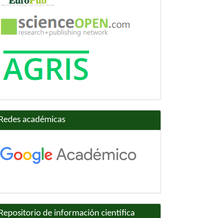
Redes académicas
Repositorio de información científica