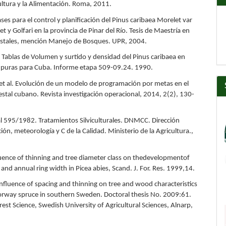
cultura y la Alimentación. Roma, 2011.
ses para el control y planificación del Pinus caribaea Morelet var
et y Golfari en la provincia de Pinar del Río. Tesis de Maestría en
estales, mención Manejo de Bosques. UPR, 2004.
. Tablas de Volumen y surtido y densidad del Pinus caribaea en
 puras para Cuba. Informe etapa 509-09.24. 1990.
et al. Evolución de un modelo de programación por metas en el
estal cubano. Revista investigación operacional, 2014, 2(2), 130-
595/1982. Tratamientos Silviculturales. DNMCC. Dirección
ón, meteorología y C de la Calidad. Ministerio de la Agricultura.,
luence of thinning and tree diameter class on thedevelopmentof
 and annual ring width in Picea abies, Scand. J. For. Res. 1999,14.
Influence of spacing and thinning on tree and wood characteristics
orway spruce in southern Sweden. Doctoral thesis No. 2009:61.
rest Science, Swedish University of Agricultural Sciences, Alnarp,