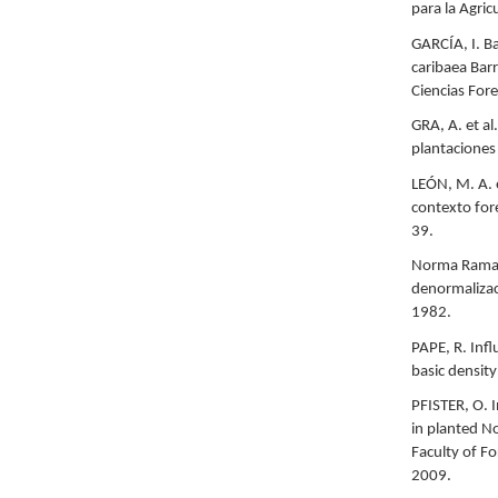
para la Agri
GARCÍA, I. Ba
caribaea Barr
Ciencias For
GRA, A. et al
plantaciones
LEÓN, M. A. 
contexto for
39.
Norma Ramal 
denormalizaci
1982.
PAPE, R. Inf
basic density
PFISTER, O. 
in planted N
Faculty of Fo
2009.