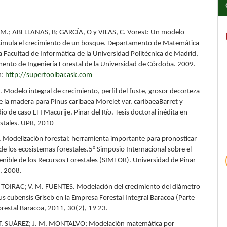
M.; ABELLANAS, B; GARCÍA, O y VILAS, C. Vorest: Un modelo
simula el crecimiento de un bosque. Departamento de Matemática
a Facultad de Informática de la Universidad Politécnica de Madrid,
mento de Ingeniería Forestal de la Universidad de Córdoba. 2009.
n:
http://supertoolbar.ask.com
Modelo integral de crecimiento, perfil del fuste, grosor decorteza
e la madera para Pinus caribaea Morelet var. caribaeaBarret y
dio de caso EFI Macurije. Pinar del Río. Tesis doctoral inédita en
estales. UPR, 2010
 Modelización forestal: herramienta importante para pronosticar
 de los ecosistemas forestales.5° Simposio Internacional sobre el
nible de los Recursos Forestales (SIMFOR). Universidad de Pinar
a, 2008.
 TOIRAC; V. M. FUENTES. Modelación del crecimiento del diámetro
s cubensis Griseb en la Empresa Forestal Integral Baracoa (Parte
Forestal Baracoa, 2011, 30(2), 19 23.
. T. SUÁREZ; J. M. MONTALVO; Modelación matemática por