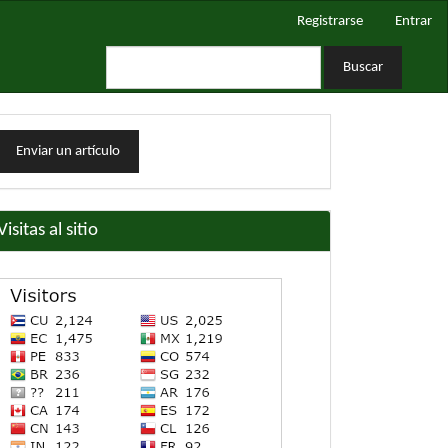
Registrarse
Entrar
Buscar
nviar
Enviar un artículo
n
rtículo
Visitas al sitio