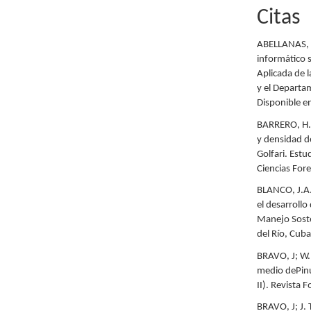
Citas
ABELLANAS, 
informático 
Aplicada de l
y el Departa
Disponible e
BARRERO, H.. 
y densidad d
Golfari. Estu
Ciencias For
BLANCO, J.A.
el desarrollo
Manejo Soste
del Río, Cub
BRAVO, J; W.
medio dePinu
II). Revista 
BRAVO, J; J