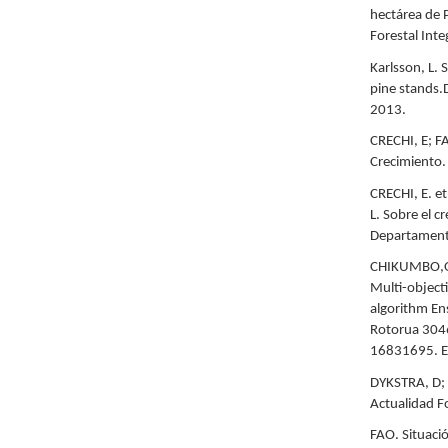
hectárea de P
Forestal Inte
Karlsson, L. 
pine stands.
2013.
CRECHI, E; F
Crecimiento.
CRECHI, E. et
L. Sobre el c
Departamento
CHIKUMBO,O Y
Multi-objecti
algorithm Ens
Rotorua 3046
16831695. El
DYKSTRA, D; A
Actualidad Fo
FAO. Situaci