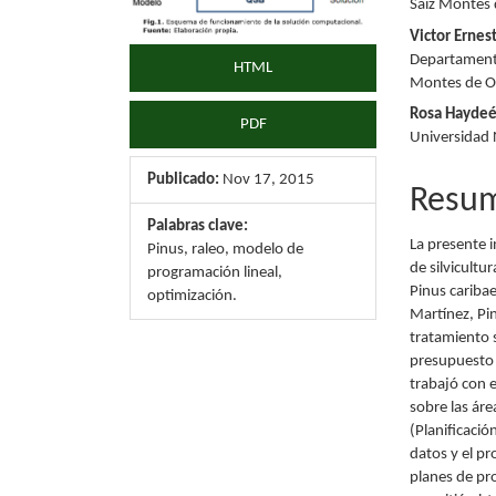
Saíz Montes
artículo
artícu
Victor Ernes
Departamento
HTML
Montes de 
Rosa Haydeé
PDF
Universidad 
Publicado:
Nov 17, 2015
Resu
Palabras clave:
La presente i
Pinus, raleo, modelo de
de silvicultu
programación lineal,
Pinus caribae
optimización.
Martínez, Pin
tratamiento 
presupuesto 
trabajó con 
sobre las ár
(Planificaci
datos y el pr
planes de pr