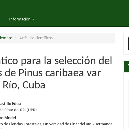
s
Información
E
ciembre
Artículos científicos
u
a
co para la selección del
s de Pinus caribaea var
l Río, Cuba
nido
Castillo Edua
de Pinar del Río (UPR)
pal
ero Medel
 de Ciencias Forestales, Universidad de Pinar del Río «Hermanos