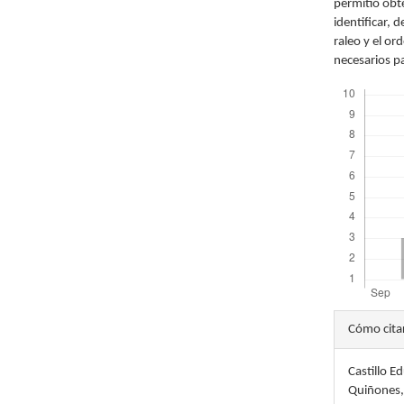
permitió obt
identificar, 
raleo y el or
necesarios pa
Descargas
Detal
Cómo cita
del
Castillo E
artícu
Quiñones, 