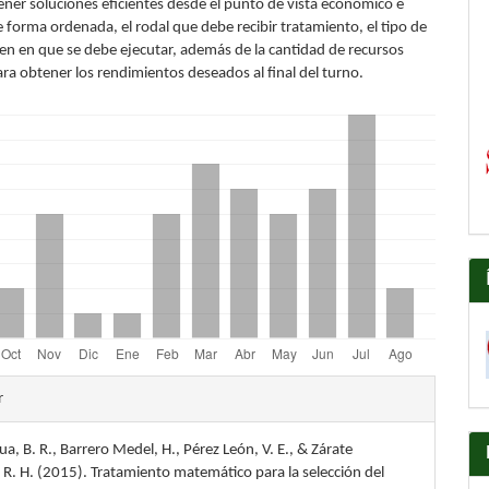
ener soluciones eficientes desde el punto de vista económico e
de forma ordenada, el rodal que debe recibir tratamiento, el tipo de
den en que se debe ejecutar, además de la cantidad de recursos
ra obtener los rendimientos deseados al final del turno.
les
r
dua, B. R., Barrero Medel, H., Pérez León, V. E., & Zárate
lo
R. H. (2015). Tratamiento matemático para la selección del