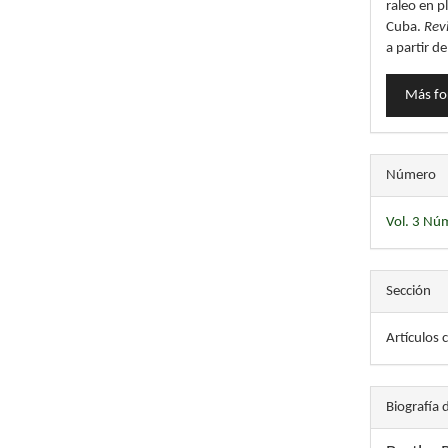
raleo en p
Cuba.
Rev
a partir d
Más fo
Número
Vol. 3 Núm
Sección
Artículos c
Biografía 