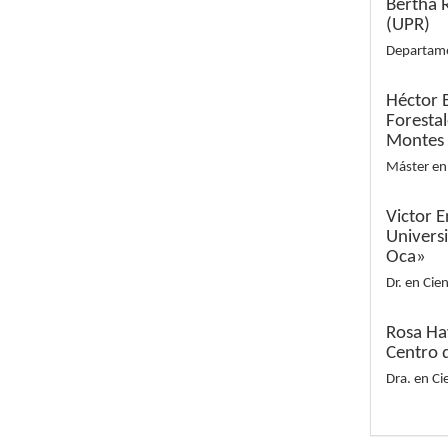
Bertha R
(UPR)
Departame
Héctor 
Foresta
Montes
Máster en 
Victor 
Univers
Oca»
Dr. en Cien
Rosa Ha
Centro 
Dra. en Ci