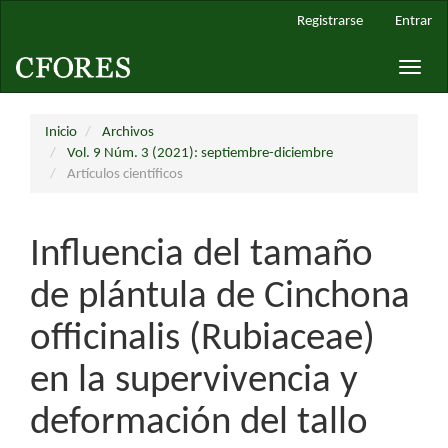
Navegación
Registrarse
Entrar
principal
Contenido
Toggle
principal
naviga
Barra
lateral
Inicio
Archivos
Vol. 9 Núm. 3 (2021): septiembre-diciembre
Artículos científicos
Influencia del tamaño
de plántula de Cinchona
officinalis (Rubiaceae)
en la supervivencia y
deformación del tallo