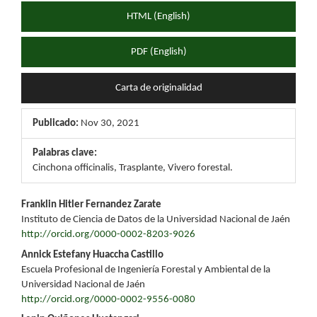
HTML (English)
PDF (English)
Carta de originalidad
Publicado:
Nov 30, 2021
Palabras clave:
Cinchona officinalis, Trasplante, Vivero forestal.
Contenido
Franklin Hitler Fernandez Zarate
Instituto de Ciencia de Datos de la Universidad Nacional de Jaén
principal
http://orcid.org/0000-0002-8203-9026
del
Annick Estefany Huaccha Castillo
Escuela Profesional de Ingeniería Forestal y Ambiental de la
artículo
Universidad Nacional de Jaén
http://orcid.org/0000-0002-9556-0080