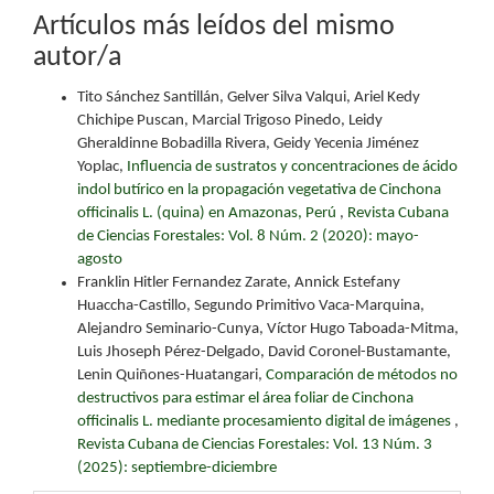
Artículos más leídos del mismo
autor/a
Tito Sánchez Santillán, Gelver Silva Valqui, Ariel Kedy
Chichipe Puscan, Marcial Trigoso Pinedo, Leidy
Gheraldinne Bobadilla Rivera, Geidy Yecenia Jiménez
Yoplac,
Influencia de sustratos y concentraciones de ácido
indol butírico en la propagación vegetativa de Cinchona
officinalis L. (quina) en Amazonas, Perú
,
Revista Cubana
de Ciencias Forestales: Vol. 8 Núm. 2 (2020): mayo-
agosto
Franklin Hitler Fernandez Zarate, Annick Estefany
Huaccha-Castillo, Segundo Primitivo Vaca-Marquina,
Alejandro Seminario-Cunya, Víctor Hugo Taboada-Mitma,
Luis Jhoseph Pérez-Delgado, David Coronel-Bustamante,
Lenin Quiñones-Huatangari,
Comparación de métodos no
destructivos para estimar el área foliar de Cinchona
officinalis L. mediante procesamiento digital de imágenes
,
Revista Cubana de Ciencias Forestales: Vol. 13 Núm. 3
(2025): septiembre-diciembre