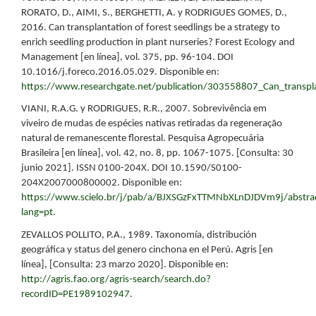
RORATO, D., AIMI, S., BERGHETTI, A. y RODRIGUES GOMES, D.,
2016. Can transplantation of forest seedlings be a strategy to
enrich seedling production in plant nurseries? Forest Ecology and
Management [en línea], vol. 375, pp. 96-104. DOI
10.1016/j.foreco.2016.05.029. Disponible en:
https://www.researchgate.net/publication/303558807_Can_transplan
VIANI, R.A.G. y RODRIGUES, R.R., 2007. Sobrevivência em
viveiro de mudas de espécies nativas retiradas da regeneração
natural de remanescente florestal. Pesquisa Agropecuária
Brasileira [en línea], vol. 42, no. 8, pp. 1067-1075. [Consulta: 30
junio 2021]. ISSN 0100-204X. DOI 10.1590/S0100-
204X2007000800002. Disponible en:
https://www.scielo.br/j/pab/a/BJXSGzFxTTMNbXLnDJDVm9j/abstra
lang=pt
.
ZEVALLOS POLLITO, P.A., 1989. Taxonomía, distribución
geográfica y status del genero cinchona en el Perú. Agris [en
línea], [Consulta: 23 marzo 2020]. Disponible en:
http://agris.fao.org/agris-search/search.do?
recordID=PE1989102947
.