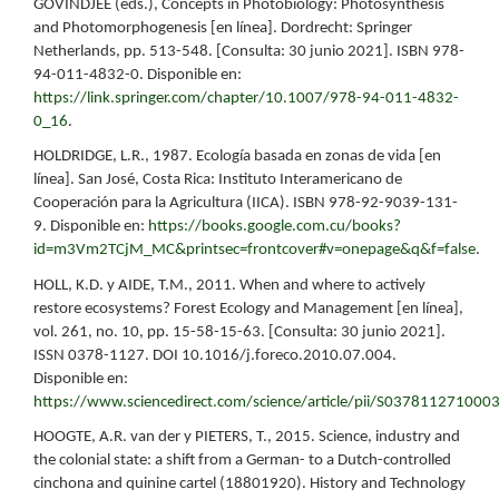
GOVINDJEE (eds.), Concepts in Photobiology: Photosynthesis
and Photomorphogenesis [en línea]. Dordrecht: Springer
Netherlands, pp. 513-548. [Consulta: 30 junio 2021]. ISBN 978-
94-011-4832-0. Disponible en:
https://link.springer.com/chapter/10.1007/978-94-011-4832-
0_16
.
HOLDRIDGE, L.R., 1987. Ecología basada en zonas de vida [en
línea]. San José, Costa Rica: Instituto Interamericano de
Cooperación para la Agricultura (IICA). ISBN 978-92-9039-131-
9. Disponible en:
https://books.google.com.cu/books?
id=m3Vm2TCjM_MC&printsec=frontcover#v=onepage&q&f=false
.
HOLL, K.D. y AIDE, T.M., 2011. When and where to actively
restore ecosystems? Forest Ecology and Management [en línea],
vol. 261, no. 10, pp. 15-58-15-63. [Consulta: 30 junio 2021].
ISSN 0378-1127. DOI 10.1016/j.foreco.2010.07.004.
Disponible en:
https://www.sciencedirect.com/science/article/pii/S037811271000
HOOGTE, A.R. van der y PIETERS, T., 2015. Science, industry and
the colonial state: a shift from a German- to a Dutch-controlled
cinchona and quinine cartel (18801920). History and Technology