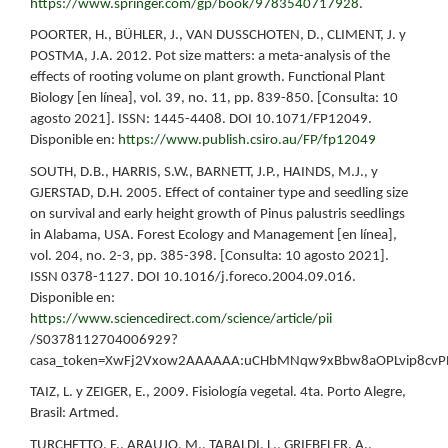
https://www.springer.com/gp/book/9783540717928
.
POORTER, H., BÜHLER, J., VAN DUSSCHOTEN, D., CLIMENT, J. y
POSTMA, J.A. 2012. Pot size matters: a meta-analysis of the
effects of rooting volume on plant growth. Functional Plant
Biology [en línea], vol. 39, no. 11, pp. 839-850. [Consulta: 10
agosto 2021]. ISSN: 1445-4408. DOI 10.1071/FP12049.
Disponible en:
https://www.publish.csiro.au/FP/fp12049
SOUTH, D.B., HARRIS, S.W., BARNETT, J.P., HAINDS, M.J., y
GJERSTAD, D.H. 2005. Effect of container type and seedling size
on survival and early height growth of Pinus palustris seedlings
in Alabama, USA. Forest Ecology and Management [en línea],
vol. 204, no. 2-3, pp. 385-398. [Consulta: 10 agosto 2021].
ISSN 0378-1127. DOI 10.1016/j.foreco.2004.09.016.
Disponible en:
https://www.sciencedirect.com/science/article/pii
/S0378112704006929?
casa_token=XwFj2Vxow2AAAAAA:uCHbMNqw9xBbw8aOPLvip8cv
TAIZ, L. y ZEIGER, E., 2009. Fisiología vegetal. 4ta. Porto Alegre,
Brasil: Artmed.
TURCHETTO, F., ARAUJO, M., TABALDI, L., GRIEBELER, A.,