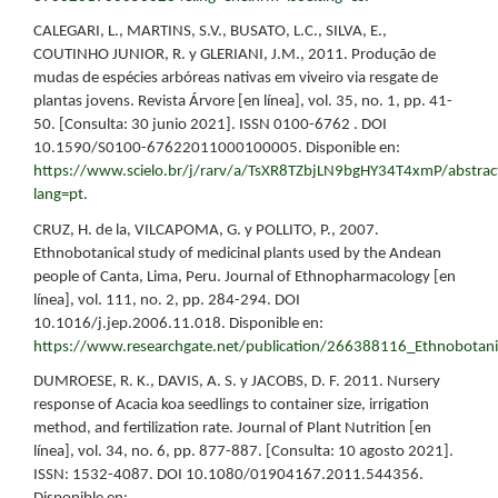
CALEGARI, L., MARTINS, S.V., BUSATO, L.C., SILVA, E.,
COUTINHO JUNIOR, R. y GLERIANI, J.M., 2011. Produção de
mudas de espécies arbóreas nativas em viveiro via resgate de
plantas jovens. Revista Árvore [en línea], vol. 35, no. 1, pp. 41-
50. [Consulta: 30 junio 2021]. ISSN 0100-6762 . DOI
10.1590/S0100-67622011000100005. Disponible en:
https://www.scielo.br/j/rarv/a/TsXR8TZbjLN9bgHY34T4xmP/abstrac
lang=pt
.
CRUZ, H. de la, VILCAPOMA, G. y POLLITO, P., 2007.
Ethnobotanical study of medicinal plants used by the Andean
people of Canta, Lima, Peru. Journal of Ethnopharmacology [en
línea], vol. 111, no. 2, pp. 284-294. DOI
10.1016/j.jep.2006.11.018. Disponible en:
https://www.researchgate.net/publication/266388116_Ethnobotan
DUMROESE, R. K., DAVIS, A. S. y JACOBS, D. F. 2011. Nursery
response of Acacia koa seedlings to container size, irrigation
method, and fertilization rate. Journal of Plant Nutrition [en
línea], vol. 34, no. 6, pp. 877-887. [Consulta: 10 agosto 2021].
ISSN: 1532-4087. DOI 10.1080/01904167.2011.544356.