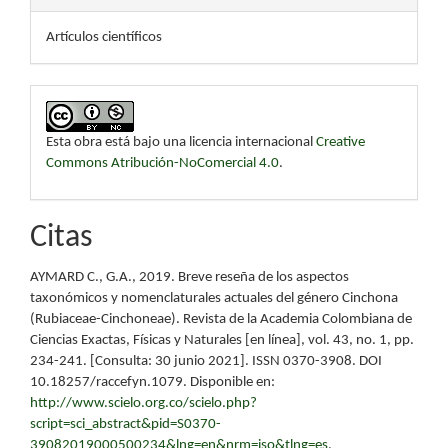
Artículos científicos
Esta obra está bajo una licencia internacional
Creative
Commons Atribución-NoComercial 4.0
.
Citas
AYMARD C., G.A., 2019. Breve reseña de los aspectos
taxonómicos y nomenclaturales actuales del género Cinchona
(Rubiaceae-Cinchoneae). Revista de la Academia Colombiana de
Ciencias Exactas, Físicas y Naturales [en línea], vol. 43, no. 1, pp.
234-241. [Consulta: 30 junio 2021]. ISSN 0370-3908. DOI
10.18257/raccefyn.1079. Disponible en:
http://www.scielo.org.co/scielo.php?
script=sci_abstract&pid=S0370-
39082019000500234&lng=en&nrm=iso&tlng=es
.