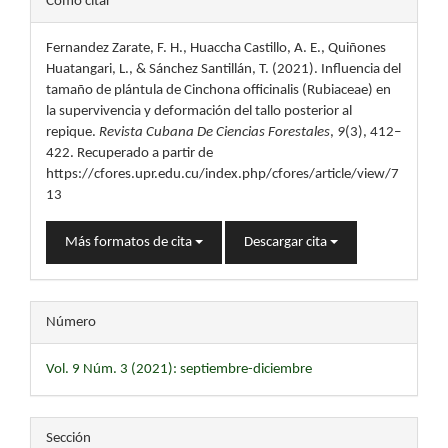
Cómo citar
del
Fernandez Zarate, F. H., Huaccha Castillo, A. E., Quiñones
artículo
Huatangari, L., & Sánchez Santillán, T. (2021). Influencia del
tamaño de plántula de Cinchona officinalis (Rubiaceae) en
la supervivencia y deformación del tallo posterior al
repique.
Revista Cubana De Ciencias Forestales
,
9
(3), 412–
422. Recuperado a partir de
https://cfores.upr.edu.cu/index.php/cfores/article/view/7
13
Más formatos de cita
Descargar cita
Número
Vol. 9 Núm. 3 (2021): septiembre-diciembre
Sección