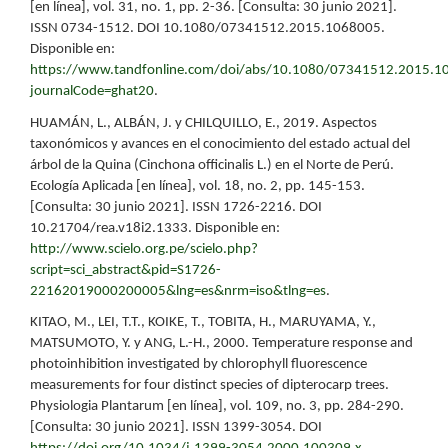
[en línea], vol. 31, no. 1, pp. 2-36. [Consulta: 30 junio 2021].
ISSN 0734-1512. DOI 10.1080/07341512.2015.1068005.
Disponible en:
https://www.tandfonline.com/doi/abs/10.1080/07341512.2015.1
journalCode=ghat20
.
HUAMÁN, L., ALBÁN, J. y CHILQUILLO, E., 2019. Aspectos
taxonómicos y avances en el conocimiento del estado actual del
árbol de la Quina (Cinchona officinalis L.) en el Norte de Perú.
Ecología Aplicada [en línea], vol. 18, no. 2, pp. 145-153.
[Consulta: 30 junio 2021]. ISSN 1726-2216. DOI
10.21704/rea.v18i2.1333. Disponible en:
http://www.scielo.org.pe/scielo.php?
script=sci_abstract&pid=S1726-
22162019000200005&lng=es&nrm=iso&tlng=es
.
KITAO, M., LEI, T.T., KOIKE, T., TOBITA, H., MARUYAMA, Y.,
MATSUMOTO, Y. y ANG, L.-H., 2000. Temperature response and
photoinhibition investigated by chlorophyll fluorescence
measurements for four distinct species of dipterocarp trees.
Physiologia Plantarum [en línea], vol. 109, no. 3, pp. 284-290.
[Consulta: 30 junio 2021]. ISSN 1399-3054. DOI