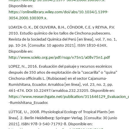
https://doi.org/10.1034/j.1399-3054.2000.100309.x
.
Disponible en:
https://onlinelibrary.wiley.com/doi/abs/10.1034/j.1399-
3054.2000.100309.x
.
LOAYZA-O, K., DE OLIVEIRA, B.H., CÓNDOR, C.E. y REYNA, P.V.
2010. Estudio químico de los tallos de Cinchona pubescens.
Revista de la Sociedad Química del Perú [en línea], vol. 7, no. 1,
pp. 10-24. [Consulta: 10 agosto 2021]. ISSN 1810-634X.
Disponible en:
http://www.scielo.org.pe/pdf/rsqp/v75n1/a08v75n1.pdf
LOPEZ, N., 2016. Evaluación del paisaje y recursos escénicos
después de 350 años de explotación de la "cascarilla" o "quina"
Cinchona officinalis L. (Rubiaceae) en el sector Cajanuma-
Rumishitana, Ecuador. Arnaldoa [en línea], vol. 23, no. 2, pp.
461-474. DOI 10.22497/arnaldoa.232.23205. Disponible en:
https://www.researchgate.net/publication/311646129_Evaluacion_d
-Rumishitana_Ecuador.
LÜTTGE, U., 2008. Physiological Ecology of Tropical Plants [en
línea]. 2. Berlin Heidelberg: Springer-Verlag. [Consulta: 30 junio
2021]. ISBN 978-3-540-71792-8. Disponible en: