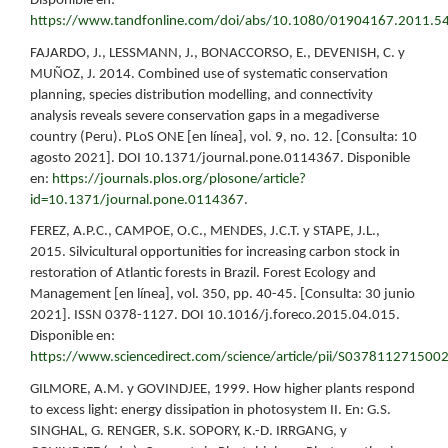
Disponible en:
https://www.tandfonline.com/doi/abs/10.1080/01904167.2011.5
FAJARDO, J., LESSMANN, J., BONACCORSO, E., DEVENISH, C. y
MUÑOZ, J. 2014. Combined use of systematic conservation
planning, species distribution modelling, and connectivity
analysis reveals severe conservation gaps in a megadiverse
country (Peru). PLoS ONE [en línea], vol. 9, no. 12. [Consulta: 10
agosto 2021]. DOI 10.1371/journal.pone.0114367. Disponible
en:
https://journals.plos.org/plosone/article?
id=10.1371/journal.pone.0114367
.
FEREZ, A.P.C., CAMPOE, O.C., MENDES, J.C.T. y STAPE, J.L.,
2015. Silvicultural opportunities for increasing carbon stock in
restoration of Atlantic forests in Brazil. Forest Ecology and
Management [en línea], vol. 350, pp. 40-45. [Consulta: 30 junio
2021]. ISSN 0378-1127. DOI 10.1016/j.foreco.2015.04.015.
Disponible en:
https://www.sciencedirect.com/science/article/pii/S037811271500
GILMORE, A.M. y GOVINDJEE, 1999. How higher plants respond
to excess light: energy dissipation in photosystem II. En: G.S.
SINGHAL, G. RENGER, S.K. SOPORY, K.-D. IRRGANG, y