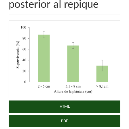
posterior al repique
Barra
lateral
del
artículo
HTML
PDF