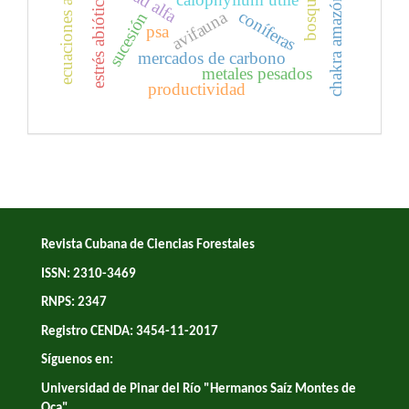
ecuaciones alométricas
chakra amazónico
estrés abiótico
coníferas
avifauna
sucesión
psa
mercados de carbono
metales pesados
productividad
Revista Cubana de Ciencias Forestales
ISSN: 2310-3469
RNPS: 2347
Registro CENDA: 3454-11-2017
Síguenos en:
Universidad de Pinar del Río "Hermanos Saíz Montes de
Oca"