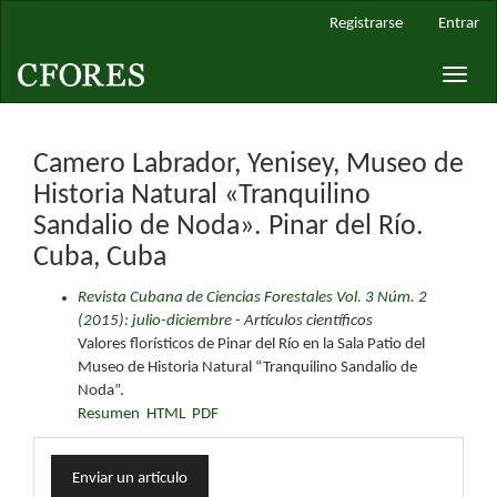
Navegación
Registrarse
Entrar
principal
Contenido
Toggle
principal
naviga
Barra
lateral
Camero Labrador, Yenisey, Museo de
Historia Natural «Tranquilino
Sandalio de Noda». Pinar del Río.
Cuba, Cuba
Revista Cubana de Ciencias Forestales Vol. 3 Núm. 2
(2015): julio-diciembre
- Artículos científicos
Valores florísticos de Pinar del Río en la Sala Patio del
Museo de Historia Natural “Tranquilino Sandalio de
Noda”.
Resumen
HTML
PDF
Enviar
Enviar un artículo
un