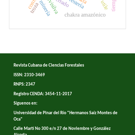
aserrado
minería
troza
chakra amazónico
Revista Cubana de Ciencias Forestales
ISSN: 2310-3469
RNPS: 2347
Registro CENDA: 3454-11-2017
Síguenos en:
Universidad de Pinar del Río "Hermanos Saíz Montes de
Oca"
Calle Martí No 300 e/n 27 de Noviembre y González