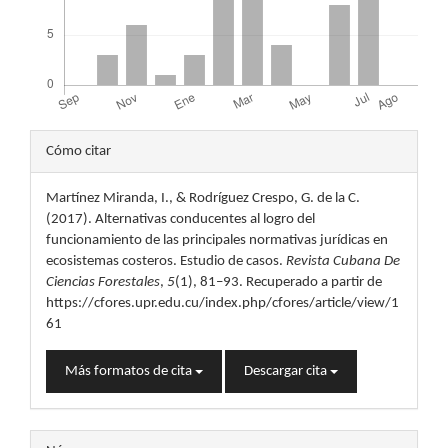
Detalles
Cómo citar
del
Martínez Miranda, I., & Rodríguez Crespo, G. de la C.
artículo
(2017). Alternativas conducentes al logro del
funcionamiento de las principales normativas jurídicas en
ecosistemas costeros. Estudio de casos.
Revista Cubana De
Ciencias Forestales
,
5
(1), 81–93. Recuperado a partir de
https://cfores.upr.edu.cu/index.php/cfores/article/view/1
61
Más formatos de cita
Descargar cita