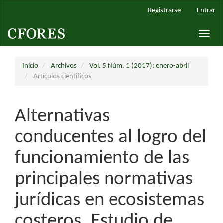
Navegación
Registrarse
Entrar
principal
Contenido
Toggle
principal
naviga
Barra
lateral
Inicio
Archivos
Vol. 5 Núm. 1 (2017): enero-abril
Artículos científicos
Alternativas
conducentes al logro del
funcionamiento de las
principales normativas
jurídicas en ecosistemas
costeros. Estudio de