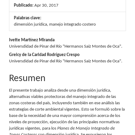
Publicado:
Apr 30, 2017
Palabras clave:
dimensión jurídica, manejo integrado costero
Contenido
Ivette Martínez Miranda
Universdidad de Pinar del Río "Hermanos Saíz Montes de Oca".
principal
Greicy de la Caridad Rodríguez Crespo
del
Universdidad de Pinar del Río "Hermanos Saíz Montes de Oca".
artículo
Resumen
El presente trabajo analiza desde una dimensión jurídica,
alternativas viables protectoras del manejo integrado de las
zonas costeras del país, incluyendo también en ese análisis las
estrategias de corte ambiental vigentes. Esto se formuló sobre la
base de la necesidad de una mayor comprensión acerca de los
niveles de proyección, ejecución de las principales normativas
jurídicas vigentes, para los
Planes de Manejo Integrado de
Zonas Costeras
con dimensión jurídica. Se expusieron los