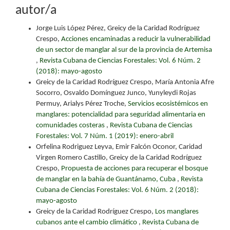
autor/a
Jorge Luis López Pérez, Greicy de la Caridad Rodríguez
Crespo,
Acciones encaminadas a reducir la vulnerabilidad
de un sector de manglar al sur de la provincia de Artemisa
,
Revista Cubana de Ciencias Forestales: Vol. 6 Núm. 2
(2018): mayo-agosto
Greicy de la Caridad Rodríguez Crespo, María Antonia Afre
Socorro, Osvaldo Domínguez Junco, Yunyleydi Rojas
Permuy, Arialys Pérez Troche,
Servicios ecosistémicos en
manglares: potencialidad para seguridad alimentaria en
comunidades costeras
,
Revista Cubana de Ciencias
Forestales: Vol. 7 Núm. 1 (2019): enero-abril
Orfelina Rodriguez Leyva, Emir Falcón Oconor, Caridad
Virgen Romero Castillo, Greicy de la Caridad Rodríguez
Crespo,
Propuesta de acciones para recuperar el bosque
de manglar en la bahía de Guantánamo, Cuba
,
Revista
Cubana de Ciencias Forestales: Vol. 6 Núm. 2 (2018):
mayo-agosto
Greicy de la Caridad Rodríguez Crespo,
Los manglares
cubanos ante el cambio climático
,
Revista Cubana de