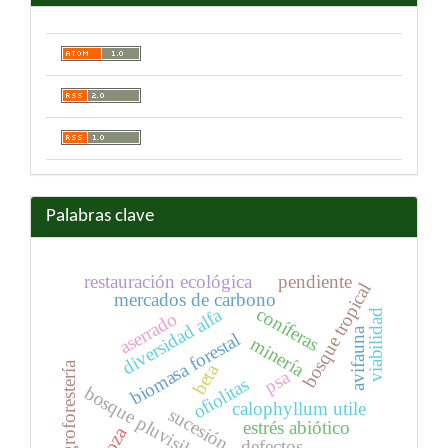
Palabras clave
restauración ecológica
pendiente
bosque tropical
mercados de carbono
coníferas
diversidad alfa
viabilidad
aserrado
avifauna
biomasa forestal
minería
agroforestería
beta
psa
ofiolitas
bosque pluvisilva
calophyllum utile
sucesión
estrés abiótico
troza
defectos