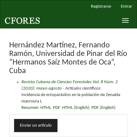
Navegación
Registrarse
Entrar
principal
Contenido
Toggle
principal
naviga
Barra
lateral
Hernández Martínez, Fernando
Ramón, Universidad de Pinar del Río
“Hermanos Saíz Montes de Oca”,
Cuba
Revista Cubana de Ciencias Forestales Vol. 8 Núm. 2
(2020): mayo-agosto
- Artículos científicos
Incidencia de ectoparásitos en la población de Zenaida
macroura L
Resumen
HTML
PDF
HTML (English)
PDF (English)
Enviar
Enviar un artículo
un