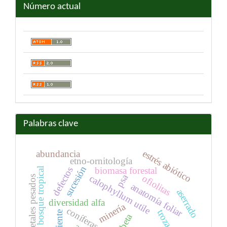
Número actual
Palabras clave
estrés abiótico
abundancia
etno-ornitología
sucesión
defectos
biomasa forestal
bosque tropical
psa
calophyllum utile
ofiolitas
metales pesados
anatomía foliar
aserrado
diversidad alfa
minería
coníferas
troza
beta