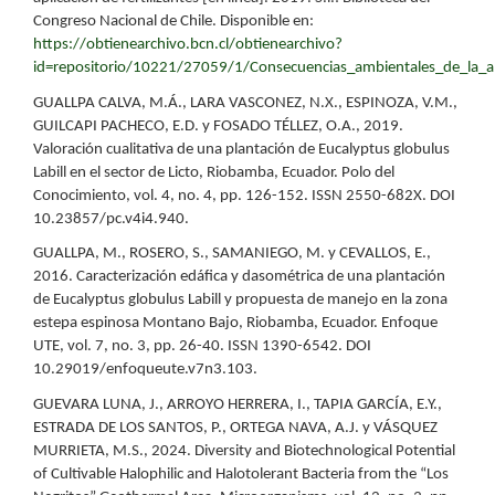
Congreso Nacional de Chile. Disponible en:
https://obtienearchivo.bcn.cl/obtienearchivo?
id=repositorio/10221/27059/1/Consecuencias_ambientales_de_la_apl
GUALLPA CALVA, M.Á., LARA VASCONEZ, N.X., ESPINOZA, V.M.,
GUILCAPI PACHECO, E.D. y FOSADO TÉLLEZ, O.A., 2019.
Valoración cualitativa de una plantación de Eucalyptus globulus
Labill en el sector de Licto, Riobamba, Ecuador. Polo del
Conocimiento, vol. 4, no. 4, pp. 126-152. ISSN 2550-682X. DOI
10.23857/pc.v4i4.940.
GUALLPA, M., ROSERO, S., SAMANIEGO, M. y CEVALLOS, E.,
2016. Caracterización edáfica y dasométrica de una plantación
de Eucalyptus globulus Labill y propuesta de manejo en la zona
estepa espinosa Montano Bajo, Riobamba, Ecuador. Enfoque
UTE, vol. 7, no. 3, pp. 26-40. ISSN 1390-6542. DOI
10.29019/enfoqueute.v7n3.103.
GUEVARA LUNA, J., ARROYO HERRERA, I., TAPIA GARCÍA, E.Y.,
ESTRADA DE LOS SANTOS, P., ORTEGA NAVA, A.J. y VÁSQUEZ
MURRIETA, M.S., 2024. Diversity and Biotechnological Potential
of Cultivable Halophilic and Halotolerant Bacteria from the “Los