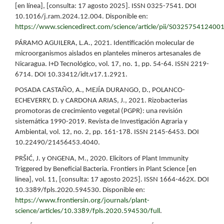
[en línea], [consulta: 17 agosto 2025]. ISSN 0325-7541. DOI
10.1016/j.ram.2024.12.004. Disponible en:
https://www.sciencedirect.com/science/article/pii/S032575412400
PÁRAMO AGUILERA, L.A., 2021. Identificación molecular de
microorganismos aislados en planteles mineros artesanales de
Nicaragua. I+D Tecnológico, vol. 17, no. 1, pp. 54-64. ISSN 2219-
6714. DOI 10.33412/idt.v17.1.2921.
POSADA CASTAÑO, A., MEJÍA DURANGO, D., POLANCO-
ECHEVERRY, D. y CARDONA ARIAS, J., 2021. Rizobacterias
promotoras de crecimiento vegetal (PGPR): una revisión
sistemática 1990-2019. Revista de Investigación Agraria y
Ambiental, vol. 12, no. 2, pp. 161-178. ISSN 2145-6453. DOI
10.22490/21456453.4040.
PRŠIĆ, J. y ONGENA, M., 2020. Elicitors of Plant Immunity
Triggered by Beneficial Bacteria. Frontiers in Plant Science [en
línea], vol. 11, [consulta: 17 agosto 2025]. ISSN 1664-462X. DOI
10.3389/fpls.2020.594530. Disponible en:
https://www.frontiersin.org/journals/plant-
science/articles/10.3389/fpls.2020.594530/full
.