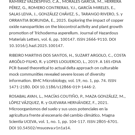
RAMÍREZ VALDESPINO, C.A., MORALES GARCÍA, M., HERRERA
PÉREZ, G., ROMERO CONTRERAS, Y.J., GARCÍA MIRELES, E.,
SALAS LEIVA, J., GONZÁLEZ CHÁVEZ, S., TARANGO RIVERO, S. y
ORRANTIA BORUNDA, E., 2025. Exploring the impact of copper
oxide nanoparticles on the biocontrol activity and plant growth
promotion of Trichoderma asperellum. Journal of Hazardous
Materials Letters, vol. 6, pp. 100147. ISSN 2666-9110. DOI
10.1016/j.hazl.2025.100147.
RIBEIRO MARTINS DOS SANTOS, H., SUZART ARGOLO, C., COSTA
ARGÔLO-FILHO, R. y LOPES LOGUERCIO, L., 2019. A 16S rDNA
PCR-based theoretical to actual delta approach on culturable
mock communities revealed severe losses of diversity
information. BMC Microbiology, vol. 19, no. 1, pp. 74. ISSN
1471-2180. DOI 10.1186/s12866-019-1446-2.
ROSABAL AYAN, L., MACÍAS COUTIÑO, P., MAZA GONZÁLEZ, M.,
LÓPEZ VÁZQUEZ, R. y GUEVARA HERNÁNDEZ, F., 2021.
Microorganismos del suelo y sus usos potenciales en la
agricultura frente al escenario del cambio climático. Magna
Scientia UCEVA, vol. 1, no. 1, pp. 104-117. ISSN 2805-6701.
DOI 10.54502/msuceva.v1n1a14.