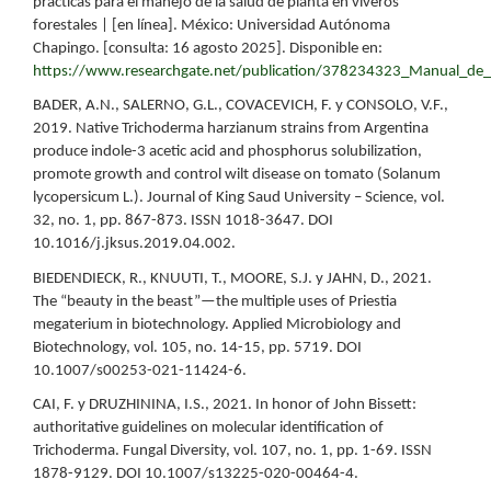
prácticas para el manejo de la salud de planta en viveros
forestales | [en línea]. México: Universidad Autónoma
Chapingo. [consulta: 16 agosto 2025]. Disponible en:
https://www.researchgate.net/publication/378234323_Manual_de_b
BADER, A.N., SALERNO, G.L., COVACEVICH, F. y CONSOLO, V.F.,
2019. Native Trichoderma harzianum strains from Argentina
produce indole-3 acetic acid and phosphorus solubilization,
promote growth and control wilt disease on tomato (Solanum
lycopersicum L.). Journal of King Saud University – Science, vol.
32, no. 1, pp. 867-873. ISSN 1018-3647. DOI
10.1016/j.jksus.2019.04.002.
BIEDENDIECK, R., KNUUTI, T., MOORE, S.J. y JAHN, D., 2021.
The “beauty in the beast”—the multiple uses of Priestia
megaterium in biotechnology. Applied Microbiology and
Biotechnology, vol. 105, no. 14-15, pp. 5719. DOI
10.1007/s00253-021-11424-6.
CAI, F. y DRUZHININA, I.S., 2021. In honor of John Bissett:
authoritative guidelines on molecular identification of
Trichoderma. Fungal Diversity, vol. 107, no. 1, pp. 1-69. ISSN
1878-9129. DOI 10.1007/s13225-020-00464-4.