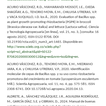
ACURIO VÁSCONEZ, R.D., MAMARANDI MOSSOT, J.E., OJEDA
SHAGÑAY, A.G., TENORIO MOYA, E.M., CHILUISA UTRERAS, V.P.
y VACA SUQUILLO, I.D. los Á., 2020. Evaluation of Bacillus spp.
as plant growth-promoting rhizobacteria (PGPR) in broccoli
(Brassica oleracea var. italica) and lettuce (Lactuca sativa). Ciencia
y Tecnología Agropecuaria [en línea], vol. 21, no. 3, [consulta: 16
agosto 2025]. ISSN 0122-8706. DOI
10.21930/rcta.vol21_num3_art:1465. Disponible en:
http://www.scielo.org.co/scielo.php?
script=sci_abstract&pid=S0122-
87062020000300012&lng=en&nrm=iso&tlng=en
.
ACURIO VÁSCONEZ, R.D., TENORIO MOYA, E.M., MEDRANO
JARA, K.A. y CHILUISA-UTRERAS, V.P., 2020. Identificación
molecular de cepas de Bacillus spp. y su uso como rizobacteria
promotora del crecimiento en tomate (Lycopersicum esculentum
Mill.). Scientia Agropecuaria, vol. 11, no. 4, pp. 575-581. ISSN
2306-6741. DOI 10.17268/sci.agropecu.2020.04.13.
ALDRETE, A., SÁNCHEZ VELÁZQUEZ, J.R., AGUILERA RODRÍGUEZ,
M., GARCÍA DÍAZ, S.E. y CIBRIAN, D., 2024. Manual de buenas