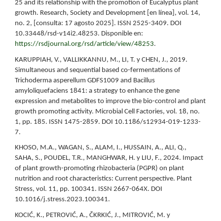
25 and its relationship with the promotion of Eucalyptus plant
growth. Research, Society and Development [en línea], vol. 14,
no. 2, [consulta: 17 agosto 2025]. ISSN 2525-3409. DOI
10.33448/rsd-v14i2.48253. Disponible en:
https://rsdjournal.org/rsd/article/view/48253
.
KARUPPIAH, V., VALLIKKANNU, M., LI, T. y CHEN, J., 2019.
Simultaneous and sequential based co-fermentations of
Trichoderma asperellum GDFS1009 and Bacillus
amyloliquefaciens 1841: a strategy to enhance the gene
expression and metabolites to improve the bio-control and plant
growth promoting activity. Microbial Cell Factories, vol. 18, no.
1, pp. 185. ISSN 1475-2859. DOI 10.1186/s12934-019-1233-
7.
KHOSO, M.A., WAGAN, S., ALAM, I., HUSSAIN, A., ALI, Q.,
SAHA, S., POUDEL, T.R., MANGHWAR, H. y LIU, F., 2024. Impact
of plant growth-promoting rhizobacteria (PGPR) on plant
nutrition and root characteristics: Current perspective. Plant
Stress, vol. 11, pp. 100341. ISSN 2667-064X. DOI
10.1016/j.stress.2023.100341.
KOCIĆ, K., PETROVIĆ, A., ČKRKIĆ, J., MITROVIĆ, M. y