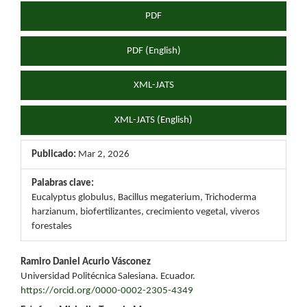
PDF
PDF (English)
XML-JATS
XML-JATS (English)
Publicado:
Mar 2, 2026
Palabras clave:
Eucalyptus globulus, Bacillus megaterium, Trichoderma
harzianum, biofertilizantes, crecimiento vegetal, viveros
forestales
Contenido
Ramiro Daniel Acurio Vásconez
Universidad Politécnica Salesiana. Ecuador.
principal
https://orcid.org/0000-0002-2305-4349