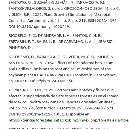
SANTOYO, G., GUZMÁN-GUZMÁN, P., PARRA-COTA, F.I.,
SANTOS-VILLALOBOS, S. de los, OROZCO-MOSQUEDA, M. del C.
y GLICK, B.R., 2021. Plant Growth Stimulation by Microbial
Consortia. Agronomy, vol. 11, no. 2, pp. 219. ISSN 2073-4395.
DOI 10.3390/agronomy11020219.
RIGOBELO, E. C., DE ANDRADE, L. A., SANTOS, C. H. B.,
FREZARIN, E. T., SALES, L. R., DE CARVALHO, L. A. L., GUARIZ
PINHEIRO, D.,
NICODEMO, D., BABALOLA, O. O., VERDI, M. C. Q., MONDIN,
M.y DESOIGNIES, N. 2024. Effects of Trichoderma harzianum
and Bacillus subtilis on the root and soil microbiomes of the
soybean plant INTACTA RR2 PROTM. Frontiers in Plant Science,
15. DOI 10.3389/fpls.2024.1403160
TORRES ROJO, J.M., 2021. Factores ambientales y físicos que
afectan la supervivencia de siete especies forestales en el Estado
de México. Revista Mexicana de Ciencias Forestales [en línea],
vol. 12, no. 64, [consulta: 17 agosto 2025]. ISSN 2448-6671.
DOI 10.29298/rmcf.v12i64.831. Disponible en:
https://cienciasforestales.inifap.gob.mx/index.php/forestales/articl