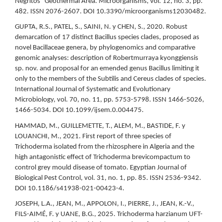
Negritos” Geothermal Area. Microorganisms, vol. 12, no. 3, pp.
482. ISSN 2076-2607. DOI 10.3390/microorganisms12030482.
GUPTA, R.S., PATEL, S., SAINI, N. y CHEN, S., 2020. Robust
demarcation of 17 distinct Bacillus species clades, proposed as
novel Bacillaceae genera, by phylogenomics and comparative
genomic analyses: description of Robertmurraya kyonggiensis
sp. nov. and proposal for an emended genus Bacillus limiting it
only to the members of the Subtilis and Cereus clades of species.
International Journal of Systematic and Evolutionary
Microbiology, vol. 70, no. 11, pp. 5753-5798. ISSN 1466-5026,
1466-5034. DOI 10.1099/ijsem.0.004475.
HAMMAD, M., GUILLEMETTE, T., ALEM, M., BASTIDE, F. y
LOUANCHI, M., 2021. First report of three species of
Trichoderma isolated from the rhizosphere in Algeria and the
high antagonistic effect of Trichoderma brevicompactum to
control grey mould disease of tomato. Egyptian Journal of
Biological Pest Control, vol. 31, no. 1, pp. 85. ISSN 2536-9342.
DOI 10.1186/s41938-021-00423-4.
JOSEPH, L.A., JEAN, M., APPOLON, I., PIERRE, J., JEAN, K.-V.,
FILS-AIMÉ, F. y UANE, B.G., 2025. Trichoderma harzianum UFT-