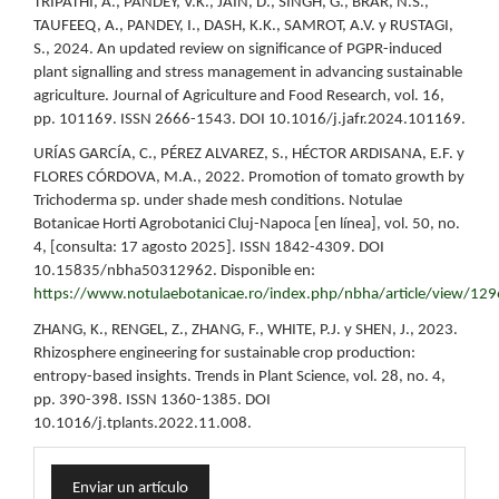
TRIPATHI, A., PANDEY, V.K., JAIN, D., SINGH, G., BRAR, N.S.,
TAUFEEQ, A., PANDEY, I., DASH, K.K., SAMROT, A.V. y RUSTAGI,
S., 2024. An updated review on significance of PGPR-induced
plant signalling and stress management in advancing sustainable
agriculture. Journal of Agriculture and Food Research, vol. 16,
pp. 101169. ISSN 2666-1543. DOI 10.1016/j.jafr.2024.101169.
URÍAS GARCÍA, C., PÉREZ ALVAREZ, S., HÉCTOR ARDISANA, E.F. y
FLORES CÓRDOVA, M.A., 2022. Promotion of tomato growth by
Trichoderma sp. under shade mesh conditions. Notulae
Botanicae Horti Agrobotanici Cluj-Napoca [en línea], vol. 50, no.
4, [consulta: 17 agosto 2025]. ISSN 1842-4309. DOI
10.15835/nbha50312962. Disponible en:
https://www.notulaebotanicae.ro/index.php/nbha/article/view/12
ZHANG, K., RENGEL, Z., ZHANG, F., WHITE, P.J. y SHEN, J., 2023.
Rhizosphere engineering for sustainable crop production:
entropy-based insights. Trends in Plant Science, vol. 28, no. 4,
pp. 390-398. ISSN 1360-1385. DOI
10.1016/j.tplants.2022.11.008.
Enviar
Enviar un artículo