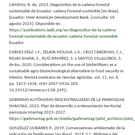
CAMINO, R. de, 2023. Diagnóstico de la cadena forestal
sustentable de Ecuador: cadena forestal sostenible [en línea].
Ecuador: Inter-American Development Bank. [consulta: 16
agosto 2025]. Disponible en:
https://publications.iadb.org/es/diagnostico-de-la-cadena-
forestal-sustentable-de-ecuador-cadena-forestal-sostenible
.
Ecuador
CHÁVEZ DÍAZ, I.F., ZELAYA MOLINA, L.X., CRUZ CÁRDENAS, C.I.,
ROJAS ANAYA, E., RUÍZ RAMÍREZ, S. y SANTOS VILLALOBOS, S.
de los, 2020. Considerations on the use of biofertilizers as a
sustainable agro-biotechnological alternative to food security in
Mexico. Revista mexicana de ciencias agrícolas, vol. 11, no. 6,
pp. 1423-1436. ISSN 2007-0934. DOI
10.29312/remexca.v11i6.2492.
GOBIERNO AUTÓNOMO DESCENTRALIZADO DE LA PARROQUIA
IMANTAG. 2023. Plan de desarrollo y ordenamiento territorial
parroquia Imantag 2023–2027.
https://gadimantag.gob.ec/media/gadimantag/pdot_archivos/pdot
GONZÁLEZ ULIBARRY, P., 2019. Consecuencias ambientales de la
aplicación de fertilizantes [en línea]. 2019. S.l.: Biblioteca del