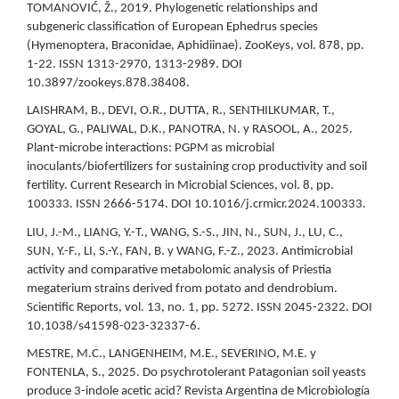
TOMANOVIĆ, Ž., 2019. Phylogenetic relationships and
subgeneric classification of European Ephedrus species
(Hymenoptera, Braconidae, Aphidiinae). ZooKeys, vol. 878, pp.
1-22. ISSN 1313-2970, 1313-2989. DOI
10.3897/zookeys.878.38408.
LAISHRAM, B., DEVI, O.R., DUTTA, R., SENTHILKUMAR, T.,
GOYAL, G., PALIWAL, D.K., PANOTRA, N. y RASOOL, A., 2025.
Plant-microbe interactions: PGPM as microbial
inoculants/biofertilizers for sustaining crop productivity and soil
fertility. Current Research in Microbial Sciences, vol. 8, pp.
100333. ISSN 2666-5174. DOI 10.1016/j.crmicr.2024.100333.
LIU, J.-M., LIANG, Y.-T., WANG, S.-S., JIN, N., SUN, J., LU, C.,
SUN, Y.-F., LI, S.-Y., FAN, B. y WANG, F.-Z., 2023. Antimicrobial
activity and comparative metabolomic analysis of Priestia
megaterium strains derived from potato and dendrobium.
Scientific Reports, vol. 13, no. 1, pp. 5272. ISSN 2045-2322. DOI
10.1038/s41598-023-32337-6.
MESTRE, M.C., LANGENHEIM, M.E., SEVERINO, M.E. y
FONTENLA, S., 2025. Do psychrotolerant Patagonian soil yeasts
produce 3-indole acetic acid? Revista Argentina de Microbiología