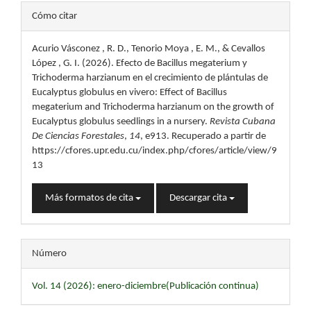
Detalles
Cómo citar
del
Acurio Vásconez , R. D., Tenorio Moya , E. M., & Cevallos
artículo
López , G. I. (2026). Efecto de Bacillus megaterium y
Trichoderma harzianum en el crecimiento de plántulas de
Eucalyptus globulus en vivero: Effect of Bacillus
megaterium and Trichoderma harzianum on the growth of
Eucalyptus globulus seedlings in a nursery.
Revista Cubana
De Ciencias Forestales
,
14
, e913. Recuperado a partir de
https://cfores.upr.edu.cu/index.php/cfores/article/view/9
13
Más formatos de cita
Descargar cita
Número
Vol. 14 (2026): enero-diciembre(Publicación continua)