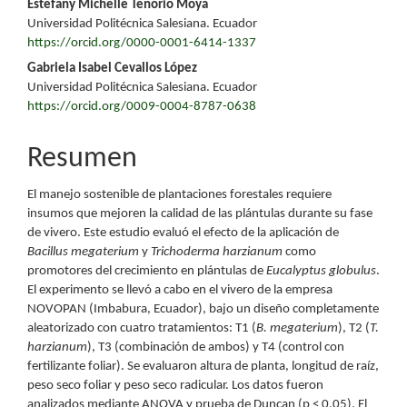
del
Estefany Michelle Tenorio Moya
Universidad Politécnica Salesiana. Ecuador
artículo
https://orcid.org/0000-0001-6414-1337
Gabriela Isabel Cevallos López
Universidad Politécnica Salesiana. Ecuador
https://orcid.org/0009-0004-8787-0638
Resumen
El manejo sostenible de plantaciones forestales requiere
insumos que mejoren la calidad de las plántulas durante su fase
de vivero. Este estudio evaluó el efecto de la aplicación de
Bacillus megaterium
y
Trichoderma harzianum
como
promotores del crecimiento en plántulas de
Eucalyptus globulus
.
El experimento se llevó a cabo en el vivero de la empresa
NOVOPAN (Imbabura, Ecuador), bajo un diseño completamente
aleatorizado con cuatro tratamientos: T1 (
B. megaterium
), T2 (
T.
harzianum
), T3 (combinación de ambos) y T4 (control con
fertilizante foliar). Se evaluaron altura de planta, longitud de raíz,
peso seco foliar y peso seco radicular. Los datos fueron
analizados mediante ANOVA y prueba de Duncan (p < 0,05). El