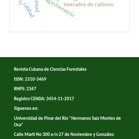
pendiente
agroforestería
mercados de carbono
calidad
Revista Cubana de Ciencias Forestales
ISSN: 2310-3469
RNPS: 2347
Registro CENDA: 3454-11-2017
Síguenos en:
Universidad de Pinar del Río "Hermanos Saíz Montes de
Oca"
Calle Martí No 300 e/n 27 de Noviembre y González