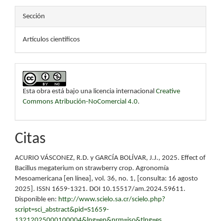
Sección
Artículos científicos
Esta obra está bajo una licencia internacional
Creative
Commons Atribución-NoComercial 4.0
.
Citas
ACURIO VÁSCONEZ, R.D. y GARCÍA BOLÍVAR, J.J., 2025. Effect of
Bacillus megaterium on strawberry crop. Agronomía
Mesoamericana [en línea], vol. 36, no. 1, [consulta: 16 agosto
2025]. ISSN 1659-1321. DOI 10.15517/am.2024.59611.
Disponible en:
http://www.scielo.sa.cr/scielo.php?
script=sci_abstract&pid=S1659-
13212025000100004&lng=en&nrm=iso&tlng=es
.