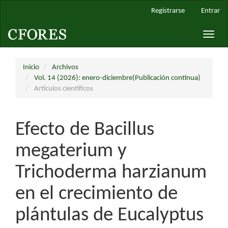
Navegación
Registrarse
Entrar
principal
Contenido
Toggle
principal
naviga
Barra
lateral
Inicio
Archivos
Vol. 14 (2026): enero-diciembre(Publicación continua)
Artículos científicos
Efecto de Bacillus
megaterium y
Trichoderma harzianum
en el crecimiento de
plántulas de Eucalyptus