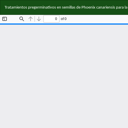
Volver
Tratamientos pregerminativos en semillas de Phoenix canariensis para la 
a
los
detalles
del
artículo