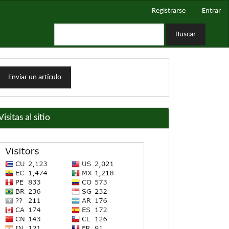
Registrarse
Entrar
Buscar
nviar
Enviar un artículo
n
rtículo
Visitas al sitio