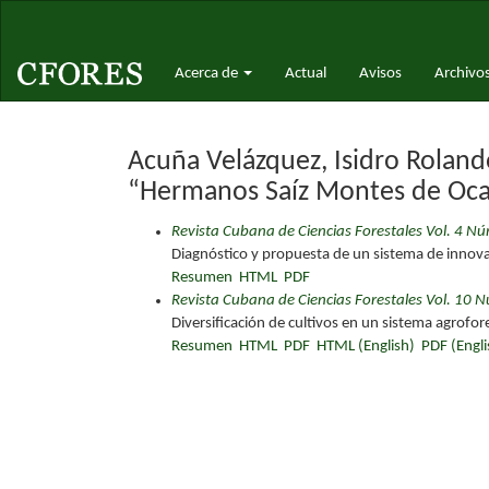
Navegación
principal
Contenido
Acerca de
Actual
Avisos
Archivo
principal
Barra
lateral
Acuña Velázquez, Isidro Roland
“Hermanos Saíz Montes de Oca
Revista Cubana de Ciencias Forestales Vol. 4 Nú
Diagnóstico y propuesta de un sistema de innova
Resumen
HTML
PDF
Revista Cubana de Ciencias Forestales Vol. 10 
Diversificación de cultivos en un sistema agrofor
Resumen
HTML
PDF
HTML (English)
PDF (Engli