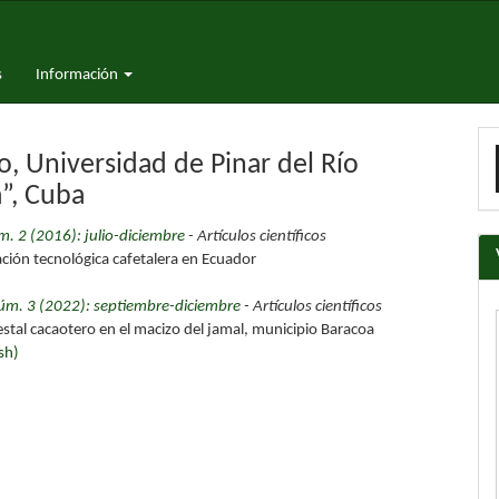
s
Información
E
o, Universidad de Pinar del Río
u
”, Cuba
a
m. 2 (2016): julio-diciembre
- Artículos científicos
ción tecnológica cafetalera en Ecuador
Núm. 3 (2022): septiembre-diciembre
- Artículos científicos
estal cacaotero en el macizo del jamal, municipio Baracoa
sh)