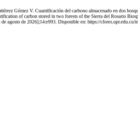
érrez Gómez V. Cuantificación del carbono almacenado en dos bosques 
ification of carbon stored in two forests of the Sierra del Rosario Bio
 6 de agosto de 2026];14:e993. Disponible en: https://cfores.upr.edu.cu/