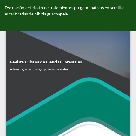
Volver
Evaluación del efecto de tratamientos pregerminativos en semillas
a
escarificadas de Albizia guachapele
los
detalles
Des
del
De
artículo
PD