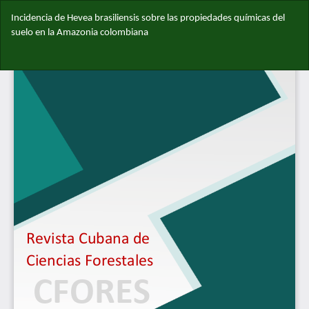
Volver
Incidencia de Hevea brasiliensis sobre las propiedades químicas del
a
suelo en la Amazonia colombiana
los
detalles
Des
del
De
artículo
PD